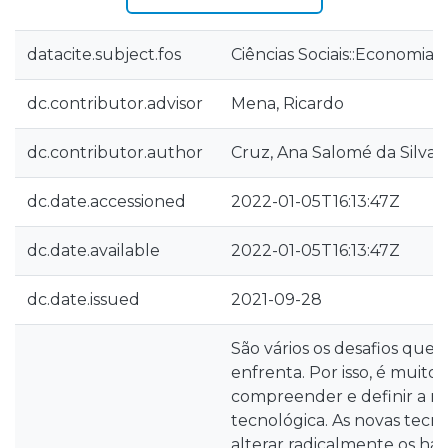
datacite.subject.fos
Ciências Sociais::Economia 
dc.contributor.advisor
Mena, Ricardo
dc.contributor.author
Cruz, Ana Salomé da Silva
dc.date.accessioned
2022-01-05T16:13:47Z
dc.date.available
2022-01-05T16:13:47Z
dc.date.issued
2021-09-28
São vários os desafios que,
enfrenta. Por isso, é muito
compreender e definir a r
tecnológica. As novas tecno
alterar radicalmente os hábi