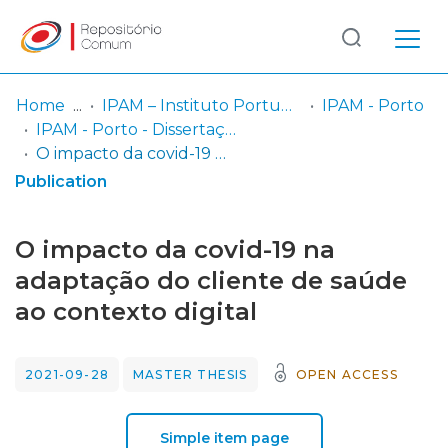
Log
(current)
In
Home
IPAM – Instituto Português de Administração de Marketing
IPAM - Porto
IPAM - Porto - Dissertação de Mestrado
Communities
O impacto da covid-19 na adaptação do cliente de saúde ao contexto digital
& Collections
Publication
Browse repository
O impacto da covid-19 na
Entities
adaptação do cliente de saúde
ao contexto digital
Statistics
2021-09-28
MASTER THESIS
OPEN ACCESS
Simple item page