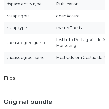
dspace.entity.type
Publication
rcaap.rights
openAccess
rcaap.type
masterThesis
Instituto Português de Ad
thesis.degree.grantor
Marketing
thesis.degree.name
Mestrado em Gestão de Ma
Files
Original bundle