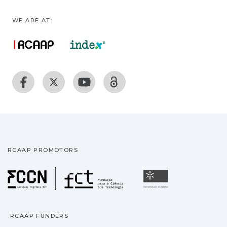
WE ARE AT:
RCAAP PROMOTORS
Fundação para a Ciência
Universidade
RCAAP FUNDERS