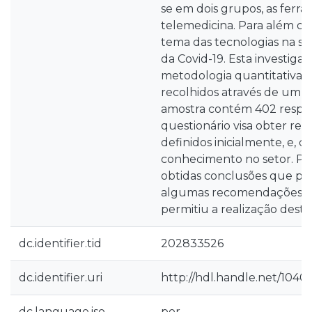
se em dois grupos, as ferram
telemedicina. Para além dis
tema das tecnologias na s
da Covid-19. Esta investiga
metodologia quantitativa, 
recolhidos através de um q
amostra contém 402 respost
questionário visa obter res
definidos inicialmente, e, c
conhecimento no setor. Por
obtidas conclusões que pe
algumas recomendações à
permitiu a realização deste
dc.identifier.tid
202833526
dc.identifier.uri
http://hdl.handle.net/1040
dc.language.iso
por