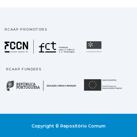
RCAAP PROMOTORS
Fundação para a Ciência
Universidade
RCAAP FUNDERS
República Portuguesa · M
União
Copyright © Repositório Comum