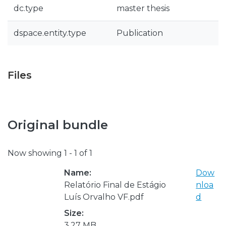
dc.type
master thesis
dspace.entity.type
Publication
Files
Original bundle
Now showing
1 - 1 of 1
Name:
Dow
Relatório Final de Estágio
nloa
Luís Orvalho VF.pdf
d
Size:
3.27 MB