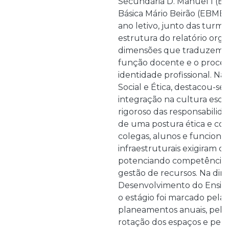
Secundária D. Manuel I (ES
Básica Mário Beirão (EBMB)
ano letivo, junto das turmas 
estrutura do relatório org
dimensões que traduzem a
função docente e o proces
identidade profissional. Na
Social e Ética, destacou-se
integração na cultura esc
rigoroso das responsabili
de uma postura ética e col
colegas, alunos e funcionári
infraestruturais exigiram cri
potenciando competências
gestão de recursos. Na di
Desenvolvimento do Ensin
o estágio foi marcado pela
planeamentos anuais, pela 
rotação dos espaços e pel