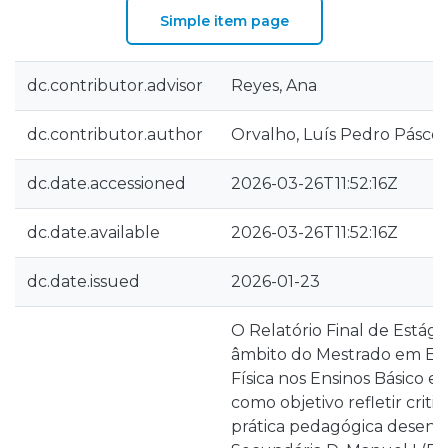
Simple item page
dc.contributor.advisor
Reyes, Ana
dc.contributor.author
Orvalho, Luís Pedro Pásc
dc.date.accessioned
2026-03-26T11:52:16Z
dc.date.available
2026-03-26T11:52:16Z
dc.date.issued
2026-01-23
O Relatório Final de Estági
âmbito do Mestrado em En
Física nos Ensinos Básico e
como objetivo refletir crit
prática pedagógica desenvo