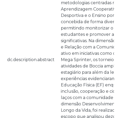
metodologias centradas no
Aprendizagem Cooperativa
Desportiva e o Ensino por Pa
concebida de forma diversi
permitindo monitorizar o p
estudantes e promover ap
significativas. Na dimensão
e Relação com a Comunida
ativo em iniciativas como o
dc.description.abstract
Mega Sprinter, os torneios 
atividades de Boccia ampli
estagiário para além da lec
experiências evidenciaram 
Educação Física (EF) enqu
inclusão, cooperação e cid
laços com a comunidade ed
dimensão Desenvolvimento 
Longo da Vida, foi realizad
escopo que analisou dezoi