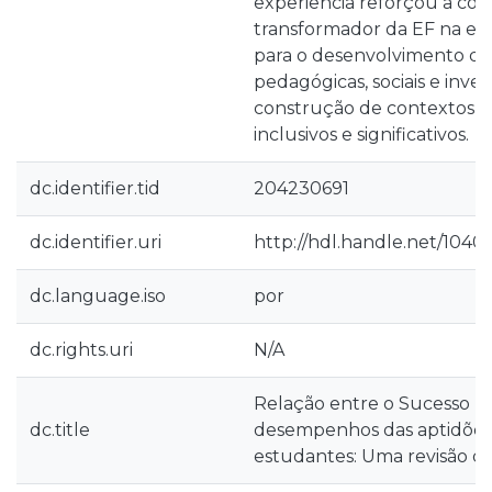
experiência reforçou a con
transformador da EF na esc
para o desenvolvimento d
pedagógicas, sociais e inves
construção de contextos e
inclusivos e significativos.
dc.identifier.tid
204230691
dc.identifier.uri
http://hdl.handle.net/1040
dc.language.iso
por
dc.rights.uri
N/A
Relação entre o Sucesso Es
dc.title
desempenhos das aptidões 
estudantes: Uma revisão d