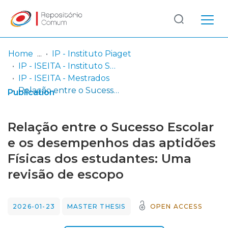
Log
(current)
In
Home
IP - Instituto Piaget
IP - ISEITA - Instituto Superior de Estudos Interculturais e Transdisciplinares de Almada
Communities
IP - ISEITA - Mestrados
& Collections
Relação entre o Sucesso Escolar e os desempenhos das aptidões Físicas dos estudantes: Uma revisão de escopo
Publication
Browse repository
Relação entre o Sucesso Escolar
Entities
e os desempenhos das aptidões
Físicas dos estudantes: Uma
Statistics
revisão de escopo
2026-01-23
MASTER THESIS
OPEN ACCESS