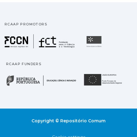
RCAAP PROMOTORS
Fundação para a Ciência
Universidade
RCAAP FUNDERS
República Portuguesa · M
União
Copyright © Repositório Comum