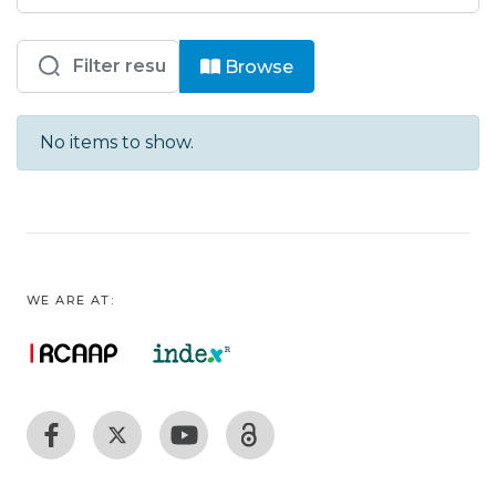
Browsing ESAD - CV - Artigos Científ
Browse
No items to show.
WE ARE AT: