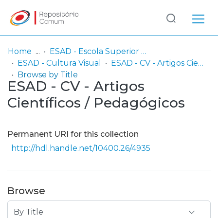
Log
(current)
In
Home
ESAD - Escola Superior de Artes e Design
ESAD - Cultura Visual
ESAD - CV - Artigos Científicos / Pedagógicos
Communities
Browse by Title
ESAD - CV - Artigos
& Collections
Científicos / Pedagógicos
Browse repository
Entities
Permanent URI for this collection
http://hdl.handle.net/10400.26/4935
Browse