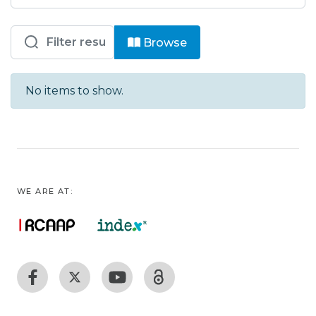
Browsing ESAD - CV - Artigos Científ
Browse
No items to show.
WE ARE AT: