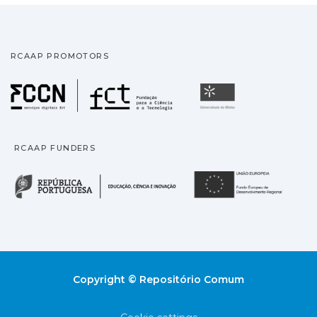
RCAAP PROMOTORS
Fundação para a Ciência
Universidade
RCAAP FUNDERS
República Portuguesa · M
União
Copyright © Repositório Comum