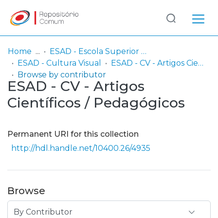
Log
(current)
In
Home
ESAD - Escola Superior de Artes e Design
ESAD - Cultura Visual
ESAD - CV - Artigos Científicos / Pedagógicos
Communities
Browse by contributor
ESAD - CV - Artigos
& Collections
Científicos / Pedagógicos
Browse repository
Entities
Permanent URI for this collection
http://hdl.handle.net/10400.26/4935
Browse