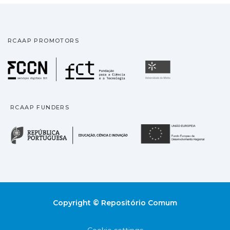
RCAAP PROMOTORS
Fundação para a Ciência
Universidade
RCAAP FUNDERS
República Portuguesa · M
União
Copyright © Repositório Comum