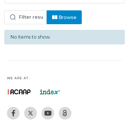
Browsing HC - Enf - Comunicações e 
Browse
No items to show.
WE ARE AT: