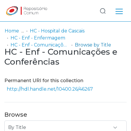
Log
(current)
In
Home
HC - Hospital de Cascais
HC - Enf - Enfermagem
Communities
HC - Enf - Comunicações e Conferências
Browse by Title
HC - Enf - Comunicações e
& Collections
Conferências
Browse repository
Entities
Permanent URI for this collection
http://hdl.handle.net/10400.26/46267
Browse