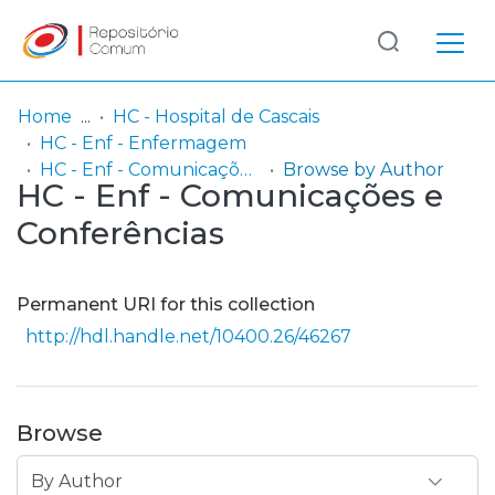
Log
(current)
In
Home
HC - Hospital de Cascais
HC - Enf - Enfermagem
Communities
HC - Enf - Comunicações e Conferências
Browse by Author
HC - Enf - Comunicações e
& Collections
Conferências
Browse repository
Entities
Permanent URI for this collection
http://hdl.handle.net/10400.26/46267
Browse