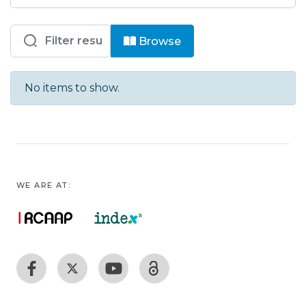
Browsing HC - Enf - Comunicações e
Browse
No items to show.
WE ARE AT: