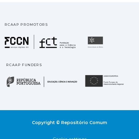
RCAAP PROMOTORS
Fundação para a Ciência
Universidade
RCAAP FUNDERS
República Portuguesa · M
União
Copyright © Repositório Comum