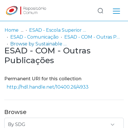
Log
(current)
In
Home
ESAD - Escola Superior de Artes e Design
ESAD - Comunicação
ESAD - COM - Outras Publicações
Communities
Browse by Sustainable Development Goals (SDG)
ESAD - COM - Outras
& Collections
Publicações
Browse repository
Entities
Permanent URI for this collection
http://hdl.handle.net/10400.26/4933
Browse