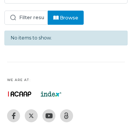
Browsing ESAD - COM - Outras Publi
Browse
No items to show.
WE ARE AT: