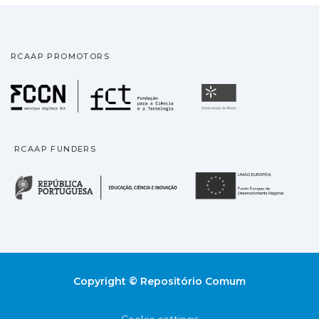
RCAAP PROMOTORS
Fundação para a Ciência
Universidade
RCAAP FUNDERS
República Portuguesa · M
União
Copyright © Repositório Comum