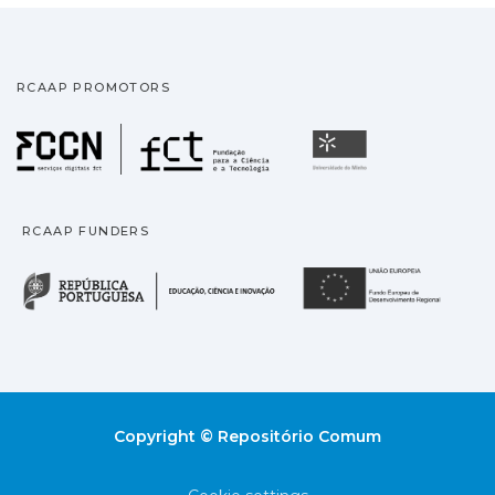
RCAAP PROMOTORS
Fundação para a Ciência
Universidade
RCAAP FUNDERS
República Portuguesa · M
União
Copyright © Repositório Comum