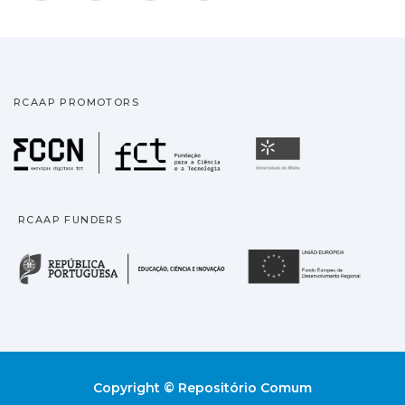
RCAAP PROMOTORS
Fundação para a Ciência
Universidade
RCAAP FUNDERS
República Portuguesa · M
União
Copyright © Repositório Comum