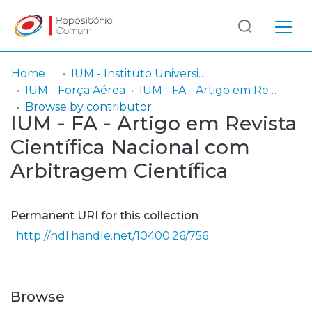
Log
(current)
In
Home
IUM - Instituto Universitário Militar
IUM - Força Aérea
IUM - FA - Artigo em Revista Científica Nacional com Arbitragem Científica
Communities
Browse by contributor
IUM - FA - Artigo em Revista
& Collections
Científica Nacional com
Browse repository
Arbitragem Científica
Entities
Permanent URI for this collection
http://hdl.handle.net/10400.26/756
Browse