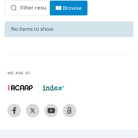
Browsing IPMA - DMG - Comunicaçõe
Browse
No items to show.
WE ARE AT: