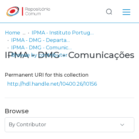
Log
(current)
In
Home
IPMA - Instituto Português do Mar e da Atmosfera
IPMA - DMG - Departamento de Meteorologia e Geofísica
Communities
IPMA - DMG - Comunicações
IPMA - DMG - Comunicações
& Collections
Browse by contributor
Browse repository
Permanent URI for this collection
Entities
http://hdl.handle.net/10400.26/10156
Browse