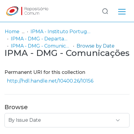
Log
(current)
In
Home
IPMA - Instituto Português do Mar e da Atmosfera
IPMA - DMG - Departamento de Meteorologia e Geofísica
Communities
IPMA - DMG - Comunicações
Browse by Date
IPMA - DMG - Comunicações
& Collections
Browse repository
Permanent URI for this collection
Entities
http://hdl.handle.net/10400.26/10156
Browse