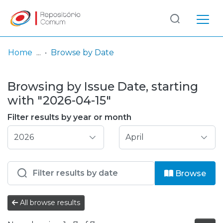
Log
(current)
In
Home
Browse by Date
Communities
Browsing by Issue Date, starting
& Collections
with "2026-04-15"
Browse repository
Filter results by year or month
Entities
Browse
All browse results