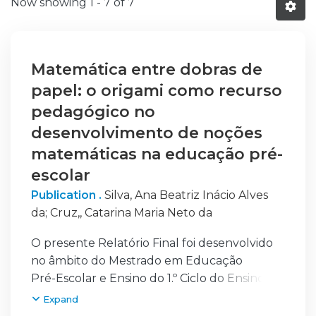
Now showing
1 - 7 of 7
Matemática entre dobras de
papel: o origami como recurso
pedagógico no
desenvolvimento de noções
matemáticas na educação pré-
escolar
Publication .
Silva, Ana Beatriz Inácio Alves
da
;
Cruz,, Catarina Maria Neto da
O presente Relatório Final foi desenvolvido
no âmbito do Mestrado em Educação
Pré-Escolar e Ensino do 1.º Ciclo do Ensino
Básico e tem como finalidade descrever e
Expand
analisar reflexivamente o percurso do