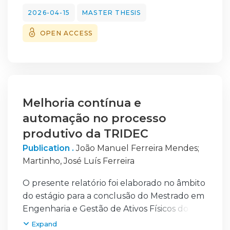
estágio curricular decorrido em contexto de
2026-04-15
MASTER THESIS
Educação Pré-Escolar, bem como
OPEN ACCESS
apresentar uma investigação realizada
durante o
referido estágio e que teve como objetivo
estimular aprendizagens matemáticas nas
crianças a partir da realização de
construções em origami.
Melhoria contínua e
Este trabalho inicia-se com um
automação no processo
enquadramento do estágio curricular
produtivo da TRIDEC
realizado em
Publication .
João Manuel Ferreira Mendes
;
contexto de Educação Pré-Escolar, no qual
Martinho, José Luís Ferreira
é caracterizado o contexto, abordando em
particular as características das crianças,
O presente relatório foi elaborado no âmbito
rotinas e metodologias adotadas pela
do estágio para a conclusão do Mestrado em
Instituição, sendo também apresentada uma
Engenharia e Gestão de Ativos Físicos do
análise reflexiva do processo de estágio.
Instituto Superior de Engenharia de
Expand
Posteriormente, é apresentada uma