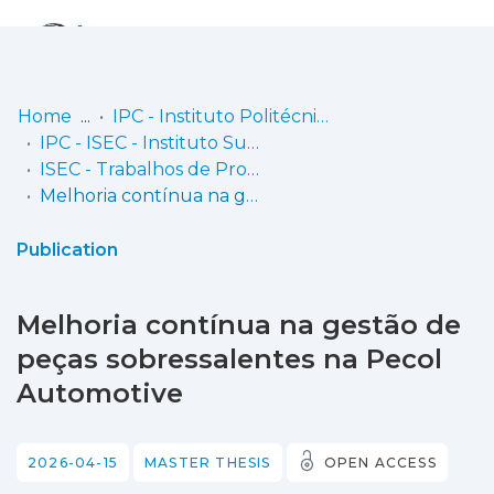
Log
(current)
In
Home
IPC - Instituto Politécnico de Coimbra
IPC - ISEC - Instituto Superior de Engenharia de Coimbra
Communities
ISEC - Trabalhos de Projeto | Relatórios de Estágio | Projetos de Investigação
& Collections
Melhoria contínua na gestão de peças sobressalentes na Pecol Automotive
Browse repository
Publication
Entities
Melhoria contínua na gestão de
Statistics
peças sobressalentes na Pecol
Automotive
2026-04-15
MASTER THESIS
OPEN ACCESS