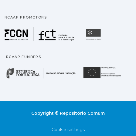
RCAAP PROMOTORS
Fundação para a Ciência
Universidade
RCAAP FUNDERS
República Portuguesa · M
União
Copyright © Repositório Comum
Cookie settings