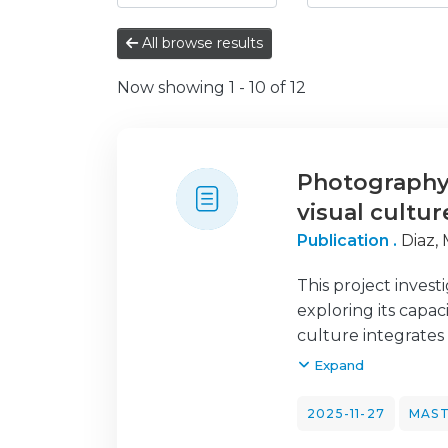
All browse results
Now showing
1 - 10 of 12
Photography 
visual cultur
Publication .
Diaz, 
This project inves
exploring its capa
culture integrates
perceptual, and ps
Expand
objective is to un
narratives where co
2025-11-27
MAST
theoretical framew