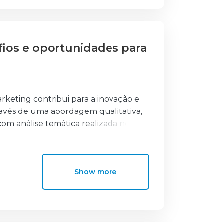
afios e oportunidades para
marketing contribui para a inovação e
ravés de uma abordagem qualitativa,
com análise temática realizada no
tivada por ganhos de eficiência,
ompetências, escassez de recursos,
Show more
al condiciona o impacto da IA, que se
 melhoria da experiência do cliente.
ras linhas de investigação sobre