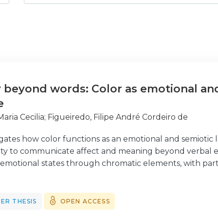
beyond words: Color as emotional and
e
Maria Cecilia
;
Figueiredo, Filipe André Cordeiro de
tigates how color functions as an emotional and semioti
city to communicate affect and meaning beyond verbal ex
 emotional states through chromatic elements, with parti
ychological dimensions of colors such as red, blue, yell
derstand how photography, particularly in the form of th
lor serves as a central expressive agent. The research is
ER THESIS
OPEN ACCESS
ork, encompassing color theory, semiotics, psychology of