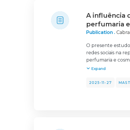
A influência
perfumaria e
Publication .
Cabra
O presente estudo 
redes sociais na r
perfumaria e cosmé
Geração Z. Com ba
Expand
quatro dimensões p
e Serviços, Inovaç
2025-11-27
MAST
investigação segu
questionário apli
Os resultados da p
comunicação ética e
determinantes par
de utilização das 