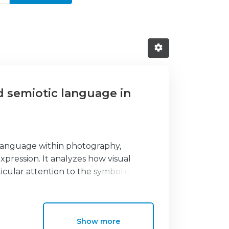
 semiotic language in
c language within photography,
pression. It analyzes how visual
cular attention to the symbolic,
ow, green, and purple. The main
e photobook, can construct visual
 grounded in a transdisciplinary
Show more
 color, and photographic studies.