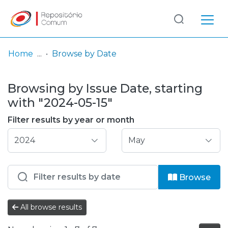
Log
(current)
In
Home
Browse by Date
Communities
Browsing by Issue Date, starting
& Collections
with "2024-05-15"
Browse repository
Filter results by year or month
Entities
Browse
All browse results