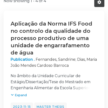
Now showing
1 - 4 of 4
Aplicação da Norma IFS Food
no controlo da qualidade do
processo produtivo de uma
unidade de engarrafamento
de água
Publication .
Fernandes, Sandrine
;
Dias, Maria
João Mendes Cardoso Barroca
No âmbito da Unidade Curricular de
Estágio/Dissertação/Tese do Mestrado em
Engenharia Alimentar da Escola Superior
Agrária de Coimbra, do Instituto Politécnico
Expand
de Coimbra, foi realizado na empresa Água
das Caldas de Penacova um estágio
2023-11-15
MASTER THESIS