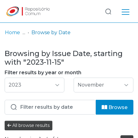
Log
(current)
In
Home
Browse by Date
Communities
Browsing by Issue Date, starting
& Collections
with "2023-11-15"
Browse repository
Filter results by year or month
Entities
Browse
All browse results