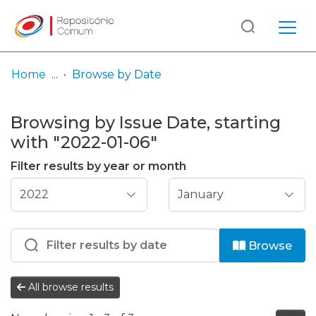
Log
(current)
In
Home
Browse by Date
Communities
Browsing by Issue Date, starting
& Collections
with "2022-01-06"
Browse repository
Filter results by year or month
Entities
Browse
All browse results