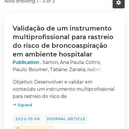
Now showing
1 - 3 of 3
Validação de um instrumento
multiprofissional para rastreio
do risco de broncoaspiração
em ambiente hospitalar
Publication .
Sartori, Ana Paula
;
Coltro,
Paulo
;
Boumer, Tatiane
;
Zanata, Isabel
;
Sampaio Santos, Rosane
Objetivo: Desenvolver e validar em
conteúdo um instrumento multiprofissional
para rastreio do risco de
broncoaspiração. Método: Trata-se de um
Expand
estudo transversal, quantitativo de validação
de conteúdo que seguiu as seguintes
2022-01-06
JOURNAL ARTICLE
etapas: elaboração de um instrumento de