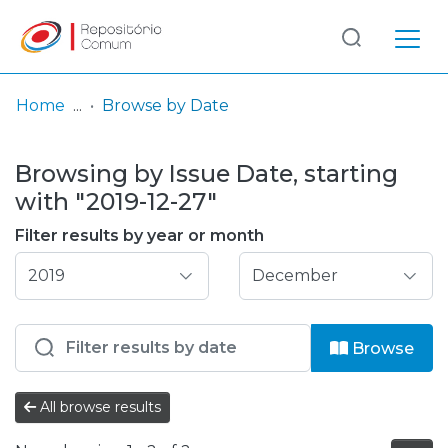
Log
(current)
In
Home
Browse by Date
Communities
Browsing by Issue Date, starting
& Collections
with "2019-12-27"
Browse repository
Filter results by year or month
Entities
Browse
All browse results