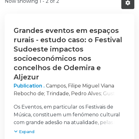
Now showing
1 - 2 of 2
Grandes eventos em espaços
rurais - estudo caso: o Festival
Sudoeste impactos
socioeconómicos nos
concelhos de Odemira e
Aljezur
Publication .
Campos, Filipe Miguel Viana
Rebocho de
;
Trindade, Pedro Alves
;
Gustavo,
Nuno Silva
Os Eventos, em particular os Festivais de
Música, constituem um fenómeno cultural
com grande adesão na atualidade, pelas mais
diversas motivações e que geram
Expand
desenvolvimento económico nas regiões