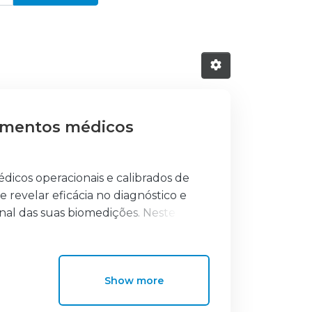
pamentos médicos
icos operacionais e calibrados de
 revelar eficácia no diagnóstico e
nal das suas biomedições. Neste
ratório de metrologia para
estes já agrupados em famílias, isto
Show more
el de risco, entre outras, torna-se
a do seu