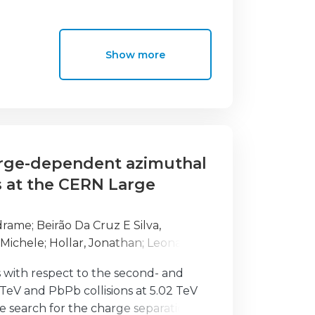
tector, commonly used in air shower
or unit provides a unique measurement
Show more
harge-dependent azimuthal
s at the CERN Large
edrame
;
Beirão Da Cruz E Silva,
 Michele
;
Hollar, Jonathan
;
Leonardo,
cio, Daniele
;
Varela, Joao
;
Vischia,
 with respect to the second- and
TeV and PbPb collisions at 5.02 TeV
 search for the charge separation