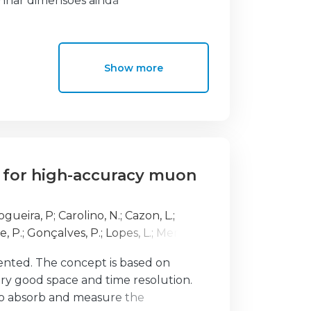
ganhar dimensões ainda
m o cliente, de modo
ltimos anos e sabe-se
ssário um planeamento que
cial das comunidades
Show more
tável da atividade.
 atitudes dos residentes
m a STR, e (iii) o
se uma metodologia
ostra de 94 residentes
taforma Airbnb. Os
 for high-accuracy muon
 evidenciar que os
Por último, o estudo
 onde residem. A
ogueira, P
;
Carolino, N.
;
Cazon, L.
;
sso para o
e, P.
;
Gonçalves, P.
;
Lopes, L.
;
Mendes,
ntervenção política e
m o envolvimento ativo
ented. The concept is based on
ações futuras.
ry good space and time resolution.
to absorb and measure the