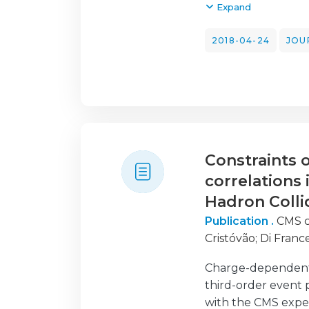
electromagnetic c
Expand
arrays. The combin
that opens rich poss
2018-04-24
JOU
Constraints 
correlations
Hadron Colli
Publication .
CMS c
Cristóvão
;
Di Franc
Nuno
;
Lloret Iglesi
Charge-dependent a
Pietro
;
David Tino
third-order event 
with the CMS exper