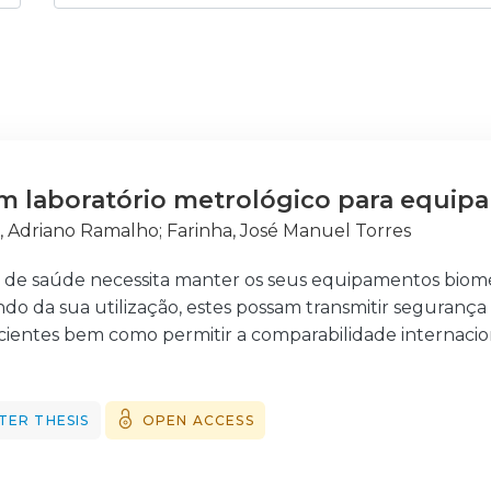
m laboratório metrológico para equi
, Adriano Ramalho
;
Farinha, José Manuel Torres
de saúde necessita manter os seus equipamentos bioméd
o da sua utilização, estes possam transmitir segurança e
ientes bem como permitir a comparabilidade internacio
e com este projecto abordar a implementação de um labo
édicos numa unidade hospitalar.
os equipamentos biomédicos tão diversificados e estando 
TER THESIS
OPEN ACCESS
por indicações de uso ou com o uso pretendido, ou por nív
ha de um equipamento e estudá-lo, quer do ponto de vist