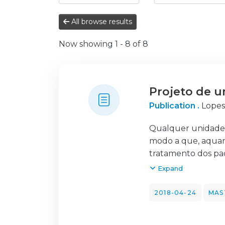
All browse results
Now showing
1 - 8 of 8
Projeto de u
Publication .
Lopes
Qualquer unidade 
modo a que, aquand
tratamento dos pac
âmbito, procura-s
Expand
equipamentos biom
Sendo o universo d
2018-04-24
MAS
é, por fabricante, 
mais fácil a escol