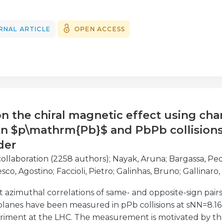
omponent of the showers such as a water-Cherenkov de
ation of the two detectors in a single, compact detect
ibilities in the study of air showers.
RNAL ARTICLE
OPEN ACCESS
on the chiral magnetic effect using c
 in $p\mathrm{Pb}$ and PbPb collision
der
ollaboration (2258 authors)
;
Nayak, Aruna
;
Bargassa, P
esco, Agostino
;
Faccioli, Pietro
;
Galinhas, Bruno
;
Gallinaro,
as, Lara
;
Seixas, Joao
;
Strong, Giles
;
Toldaiev, Oleksii
;
Vadruc
zimuthal correlations of same- and opposite-sign pairs
co Mendes, Andre
;
Silva, Pedro
;
Musella, Pasquale
planes have been measured in pPb collisions at sNN=8.16
iment at the LHC. The measurement is motivated by the