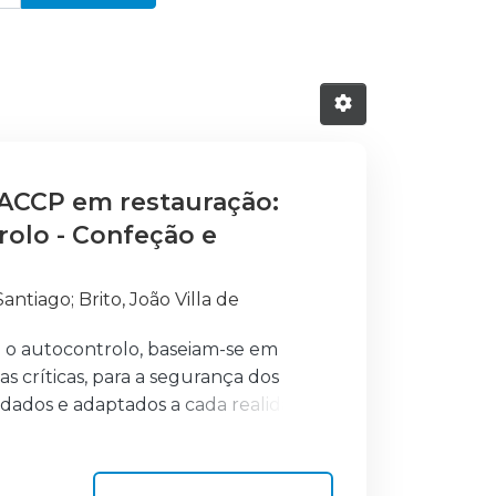
HACCP em restauração:
rolo - Confeção e
Santiago
;
Brito, João Villa de
ão o autocontrolo, baseiam-se em
s críticas, para a segurança dos
idados e adaptados a cada realidade,
controlar o PCC
peraturas após confeção/regeneração,