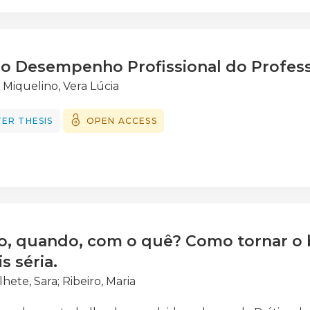
ais de ansiedade e numa luta ativa para manterem as m
t. por Neves, 2008).
o Desempenho Profissional do Profess
 Miquelino, Vera Lúcia
ER THESIS
OPEN ACCESS
o, quando, com o quê? Como tornar o b
s séria.
hete, Sara
;
Ribeiro, Maria