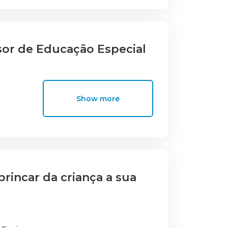
ães sãs (Drenovsky &
or de Educação Especial
Show more
rincar da criança a sua