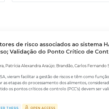
tores de risco associados ao sistema 
so; Validação do Ponto Crítico de Cont
o
ra, Patrícia Alexandra Araújo
;
Brandão, Carlos Fernando 
GSA, vieram facilitar a gestão de riscos e têm como funç
zar as etapas do processamento dos alimentos, considerada
ido os pontos críticos de controlo (PCC’s) devem ser val
erigo do sistema HACCP é a chamada “ilusão do controlo”.
oiado numa questão principal: “Qual a melhor forma de 
ão?”. Utilizando o estudo observacional direto de tem
ER THESIS
OPEN ACCESS