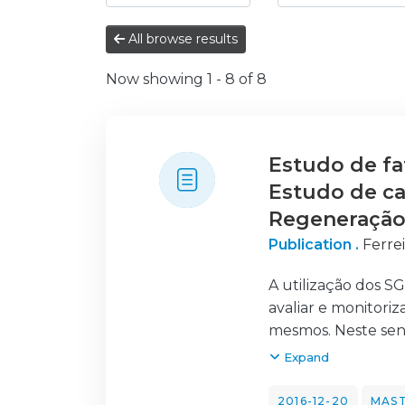
All browse results
Now showing
1 - 8 of 8
Estudo de fa
Estudo de ca
Regeneraçã
Publication .
Ferrei
A utilização dos S
avaliar e monitori
mesmos. Neste sent
pois o principal p
Expand
Este trabalho é ap
confeção/regeneraç
2016-12-20
MAST