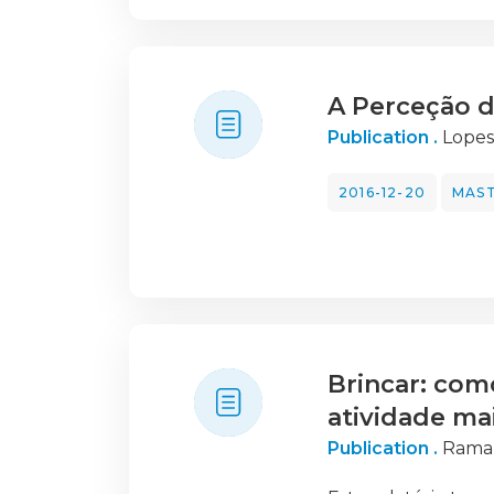
comportamentos re
Meshyock, 2000, ci
A Perceção d
Publication .
Lopes
2016-12-20
MAST
Brincar: com
atividade mai
Publication .
Ramal