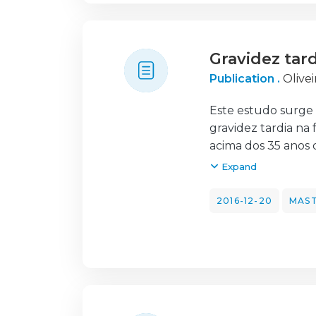
Gravidez tar
Publication .
Olivei
Este estudo surge 
gravidez tardia n
acima dos 35 anos d
Lopes, 2008). Para
Expand
portuguesas com id
últimos filhos. Tr
2016-12-20
MAST
idades compreendida
com idades entre os
realizadas entrevi
que depois de tran
recurso ao program
categorias corresp