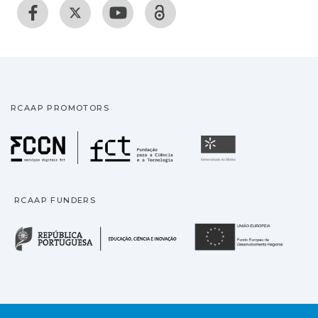
RCAAP PROMOTORS
Fundação para a Ciência
Universidade
RCAAP FUNDERS
República Portuguesa · M
União