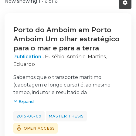
Now showing
1 - 6 of 6
Porto do Amboim em Porto
Amboim Um olhar estratégico
para o mar e para a terra
Publication .
Eusébio, António
;
Martins,
Eduardo
Sabemos que o transporte marítimo
(cabotagem e longo curso) é, ao mesmo
tempo, indutor e resultado da
mundialização do capital e do
Expand
desenvolvimento económico, além de ser
fundamental para a circulação e mobilidade
2015-06-09
MASTER THESIS
geográfica das mercadorias e do capital.
OPEN ACCESS
A atividade portuária apresenta-se pois como