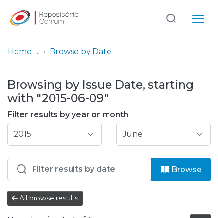
Log
(current)
In
Home
Browse by Date
Communities
Browsing by Issue Date, starting
& Collections
with "2015-06-09"
Browse repository
Filter results by year or month
Entities
Browse
All browse results