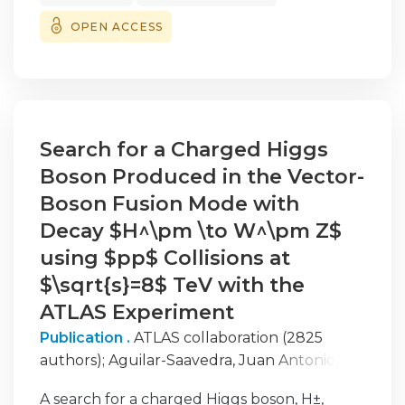
energy resolution (FWHM) corresponding to
}=1.2^{+1.6-1.5}$ .
OPEN ACCESS
10 % at the $Q$ value for $0\nu \beta \beta $
decay in$^{76}$ Ge is obtained. This is
possible thanks to the enhanced low-
frequency noise rejection of this Zero Area
Cusp (ZAC) signal shaping filter.
Search for a Charged Higgs
Boson Produced in the Vector-
Boson Fusion Mode with
Decay $H^\pm \to W^\pm Z$
using $pp$ Collisions at
$\sqrt{s}=8$ TeV with the
ATLAS Experiment
Publication .
ATLAS collaboration (2825
authors)
;
Aguilar-Saavedra, Juan Antonio
;
Amor Dos Santos, Susana Patricia
;
Anjos,
A search for a charged Higgs boson, H±,