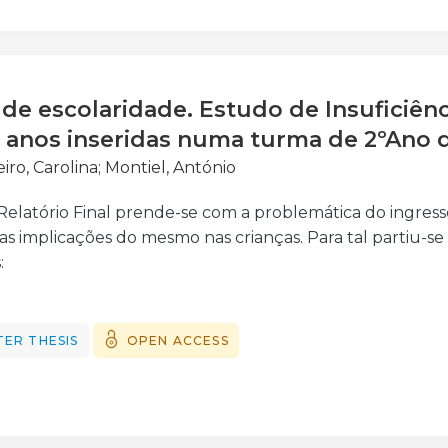
endizagens dos alunos.
 de escolaridade. Estudo de Insuficiên
7 anos inseridas numa turma de 2ºAno 
iro, Carolina
;
Montiel, António
Relatório Final prende-se com a problemática do ingres
as implicações do mesmo nas crianças. Para tal partiu-se
:
anifesta uma entrada prematura de uma criança no 1º C
rtas que a literatura nos dá em relação a um ingresso p
ER THESIS
OPEN ACCESS
ndações que encontramos na literatura sobre o desenv
scolar?
e nos remetem para outras duas interrogações que as