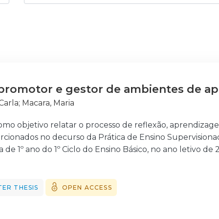
 promotor e gestor de ambientes de a
 Carla
;
Macara, Maria
mo objetivo relatar o processo de reflexão, aprendizag
cionados no decurso da Prática de Ensino Supervisiona
 de 1º ano do 1º Ciclo do Ensino Básico, no ano letivo de 
dar, investigando, o papel do professor no processo de 
e de aprendizagem em sala de aula, analisando, com um
oria disponível, os dados recolhidos em notas de camp
ER THESIS
OPEN ACCESS
 das aulas planificadas, suscitadas respetivamente pelo 
ecionação na turma referida, num ambiente cuidado, pr