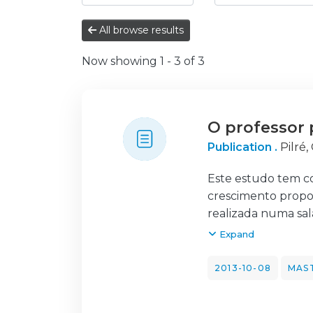
All browse results
Now showing
1 - 3 of 3
O professor
Publication .
Pilré,
Este estudo tem co
crescimento propor
realizada numa sala
Visa ainda aprofun
Expand
gestão do ambient
fundamentado na te
2013-10-08
MAST
sobre o desenrolar
observação e de l