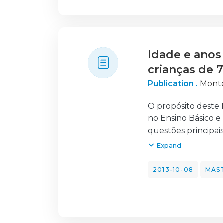
motivador das apr
Idade e anos
crianças de 
Publication .
Monte
O propósito deste 
no Ensino Básico e 
questões principais
Ø Como é que se m
Expand
Ø Quais são os ale
no Ensino Básico?
2013-10-08
MAST
Ø Quais as recome
infantil em idade e
Questões estas qu
complementam: