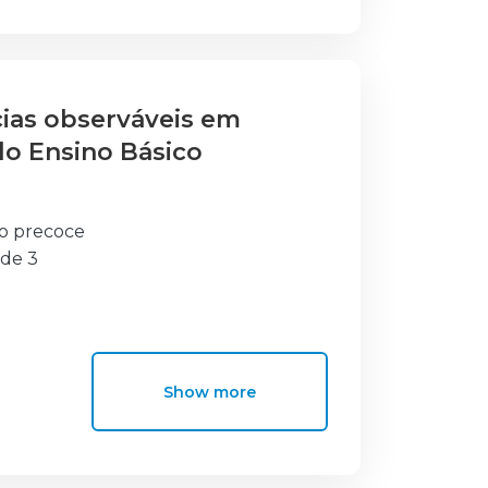
cias observáveis em
do Ensino Básico
so precoce
 de 3
iclo?
rematuro
Show more
olvimento