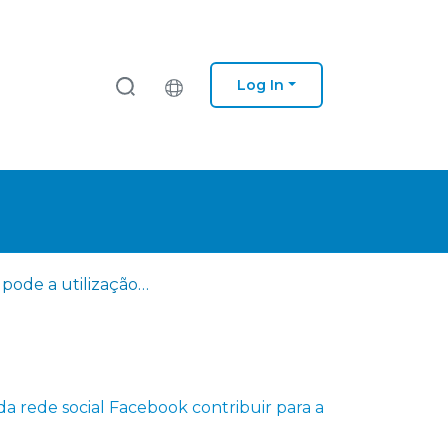
Log In
Como pode a utilização da rede social Facebook contribuir para a reputação das marcas do setor de mobiliário e de decoração
a rede social Facebook contribuir para a