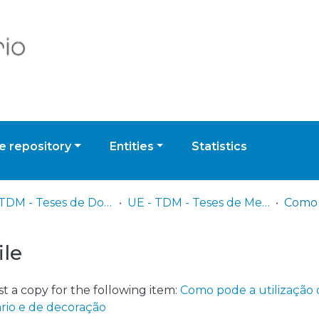
 repository
Entities
Statistics
UE - TDM - Teses de Doutoramento e Mestrado
UE - TDM - Teses de Mestrado
ile
t a copy for the following item:
Como pode a utilização d
ário e de decoração