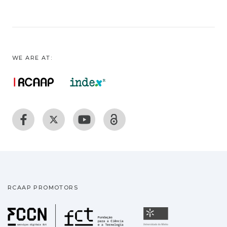
WE ARE AT:
RCAAP PROMOTORS
Fundação para a Ciência
Universidade