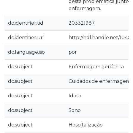
desta problemática junto 
enfermagem.
dc.identifier.tid
203321987
dc.identifier.uri
http://hdl.handle.net/1040
dc.language.iso
por
dc.subject
Enfermagem geriátrica
dc.subject
Cuidados de enfermagem
dc.subject
Idoso
dc.subject
Sono
dc.subject
Hospitalização