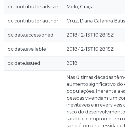
dc.contributor.advisor
Melo, Graça
dc.contributor.author
Cruz, Diana Catarina Batist
dc.date.accessioned
2018-12-13T10:28:15Z
dc.date.available
2018-12-13T10:28:15Z
dc.date.issued
2018
Nas últimas décadas têm-se
aumento significativo do 
populações. Inerente a est
pessoas vivenciam um con
inevitáveis e irreversívei
risco do desenvolvimento 
saúde e comprometem o s
sono é uma necessidade fisi