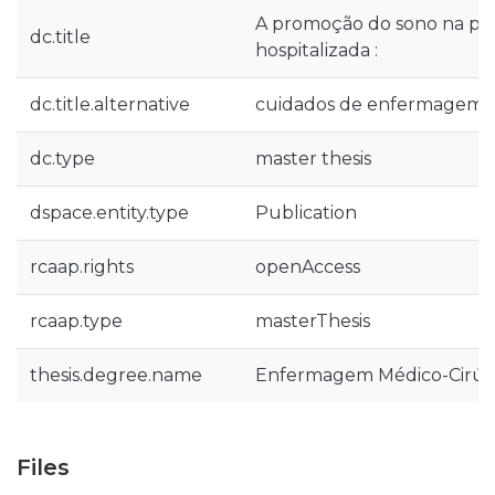
A promoção do sono na pes
dc.title
hospitalizada :
dc.title.alternative
cuidados de enfermagem
dc.type
master thesis
dspace.entity.type
Publication
rcaap.rights
openAccess
rcaap.type
masterThesis
thesis.degree.name
Enfermagem Médico-Cirúrgi
Files