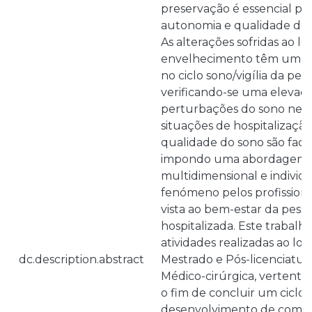
preservação é essencial pa
autonomia e qualidade de v
As alterações sofridas ao l
envelhecimento têm um imp
no ciclo sono/vigília da pess
verificando-se uma elevada
perturbações do sono nesta
situações de hospitalização
qualidade do sono são faci
impondo uma abordagem 
multidimensional e individ
fenómeno pelos profission
vista ao bem-estar da pesso
hospitalizada. Este trabalh
atividades realizadas ao lo
dc.description.abstract
Mestrado e Pós-licenciat
Médico-cirúrgica, vertente
o fim de concluir um ciclo 
desenvolvimento de compe