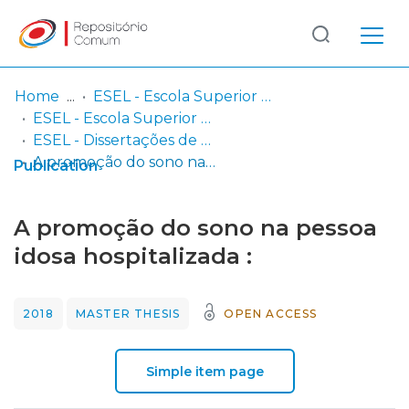
Log
(current)
In
Home
ESEL - Escola Superior de Enfermagem de Lisboa
ESEL - Escola Superior de Enfermagem de Lisboa
Communities
ESEL - Dissertações de Mestrado
& Collections
A promoção do sono na pessoa idosa hospitalizada :
Publication
Browse repository
A promoção do sono na pessoa
Entities
idosa hospitalizada :
Statistics
2018
MASTER THESIS
OPEN ACCESS
Simple item page