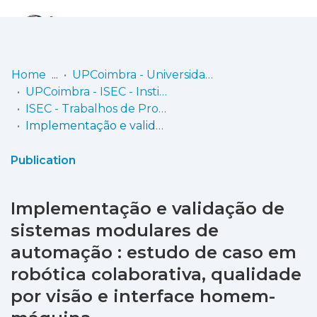
Log
(current)
In
Home
UPCoimbra - Universidade Politécnica de Coimbra
UPCoimbra - ISEC - Instituto Superior de Engenharia de Coimbra
Communities
ISEC - Trabalhos de Projeto | Relatórios de Estágio | Projetos de Investigação
& Collections
Implementação e validação de sistemas modulares de automação : estudo de caso em robótica colaborativa, qualidade por visão e interface homem-máquina
Browse repository
Publication
Entities
Implementação e validação de
Statistics
sistemas modulares de
automação : estudo de caso em
robótica colaborativa, qualidade
por visão e interface homem-