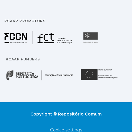
RCAAP PROMOTORS
Fundação para a Ciência
Universidade
RCAAP FUNDERS
República Portuguesa · M
União
Copyright © Repositório Comum
Cookie settings