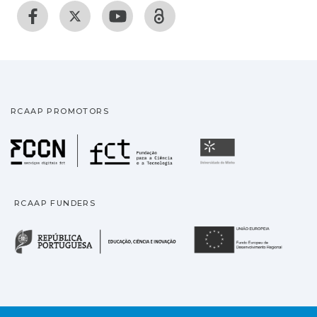
RCAAP PROMOTORS
Fundação para a Ciência
Universidade
RCAAP FUNDERS
República Portuguesa · M
União