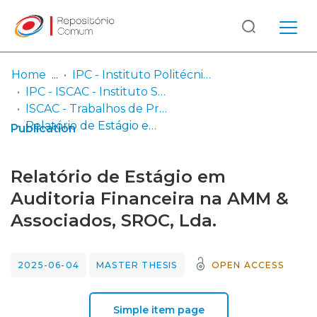
Log
(current)
In
Home
IPC - Instituto Politécnico de Coimbra
IPC - ISCAC - Instituto Superior de Contabilidade e Administração de Coimbra
Communities
ISCAC - Trabalhos de Projeto | Relatórios de Estágio
& Collections
Relatório de Estágio em Auditoria Financeira na AMM & Associados, SROC, Lda.
Publication
Browse repository
Relatório de Estágio em
Entities
Auditoria Financeira na AMM &
Associados, SROC, Lda.
Statistics
2025-06-04
MASTER THESIS
OPEN ACCESS
Simple item page