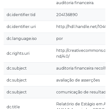
auditoria financeira.
dc.identifier.tid
204136890
dc.identifier.uri
http://hdl.handle.net/1040
dc.language.iso
por
http://creativecommons.org
dc.rights.uri
nd/4.0/
dc.subject
auditoria financeira recolh
dc.subject
avaliação de asserções
dc.subject
comunicação de resultado
Relatório de Estágio em Aud
dc.title