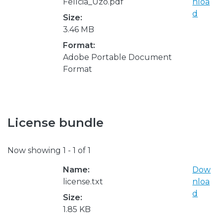
Felícia_Uzo.pdf
nloa
d
Size:
3.46 MB
Format:
Adobe Portable Document
Format
License bundle
Now showing
1 - 1 of 1
Name:
Dow
license.txt
nloa
d
Size:
1.85 KB