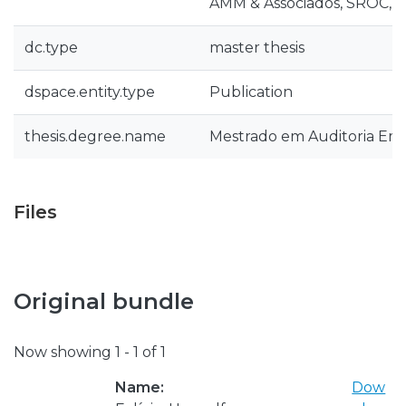
AMM & Associados, SROC, L
dc.type
master thesis
dspace.entity.type
Publication
thesis.degree.name
Mestrado em Auditoria Emp
Files
Original bundle
Now showing
1 - 1 of 1
Name:
Dow