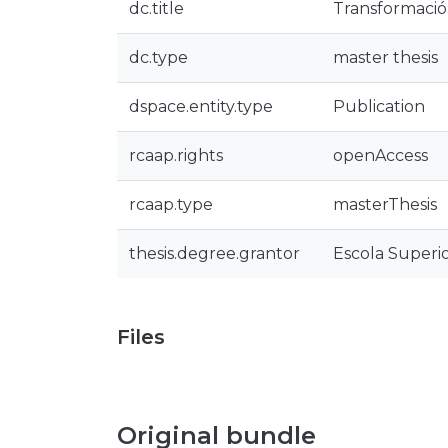
dc.title
Transformación
dc.type
master thesis
dspace.entity.type
Publication
rcaap.rights
openAccess
rcaap.type
masterThesis
thesis.degree.grantor
Escola Superio
Files
Original bundle