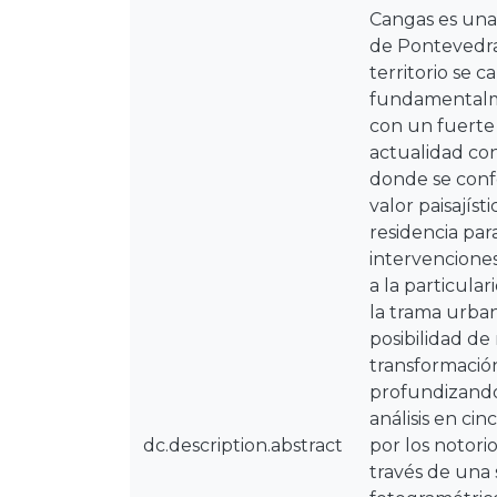
Cangas es una 
de Pontevedra
territorio se
fundamentalmen
con un fuerte 
actualidad con
donde se confo
valor paisajís
residencia par
intervenciones
a la particula
la trama urban
posibilidad de 
transformación
profundizando 
análisis en c
dc.description.abstract
por los notori
través de una 