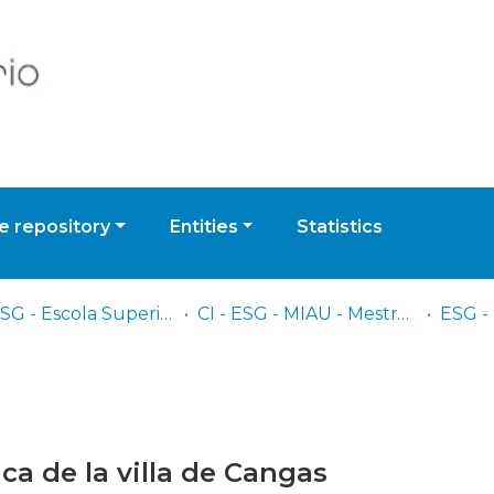
 repository
Entities
Statistics
CI - ESG - Escola Superior Gallaecia
CI - ESG - MIAU - Mestrado Integrado em Arquitetura e Urbanismo
a de la villa de Cangas