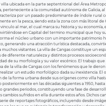
villa ubicada en la parte septentrional del Área Metropol
, perteneciente a la comunidad autónoma de Galicia, al
 caracteriza por un pasado predominante de índole rural
te en la pesca, siendo esta la zona con más litoral de G
vinculo al mar, el cual marca su historia y su economía,
virtiéndose en Capital del termino municipal que hoy su
rma el núcleo urbano con un importante patrimonio hist
tico, generando una atracción turística destacada, convi
a muchos visitantes. La villa de Cangas constituye un esp
 de diferente naturaleza y distintos procesos socioecon
ridad de su morfología y su valor escénico. El trabajo que
a de la villa de Cangas con los fenómenos que le dieron 
realizar un estudio morfológico dada su inexistencia. El o
 de la forma urbana desde sus orígenes como villa hasta
posteriormente en las décadas siguientes a 1950, hasta e
inco grandes periodos, constituyendo una fase de desar
os cambios sufridos en ella durante estos años. Dichos ca
serie de reportajes fotográficos, incluyendo desde imá