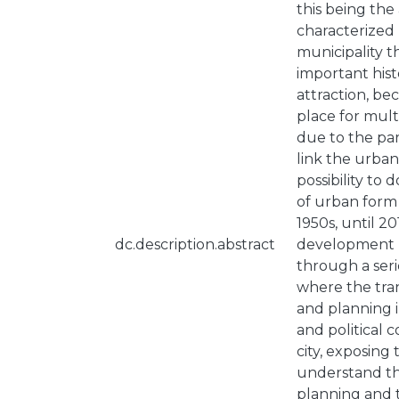
this being the 
characterized 
municipality t
important hist
attraction, be
place for mult
due to the par
link the urban
possibility to
of urban form 
1950s, until 20
dc.description.abstract
development p
through a seri
where the tra
and planning 
and political c
city, exposing
understand the
planning and t