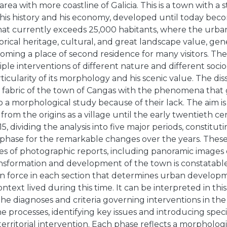
area with more coastline of Galicia. This is a town with a 
his history and his economy, developed until today beco
hat currently exceeds 25,000 habitants, where the urba
orical heritage, cultural, and great landscape value, ge
coming a place of second residence for many visitors. The 
iple interventions of different nature and different soc
ticularity of its morphology and his scenic value. The d
 fabric of the town of Cangas with the phenomena that g
 do a morphological study because of their lack. The aim i
from the origins as a village until the early twentieth ce
15, dividing the analysis into five major periods, constitu
hase for the remarkable changes over the years. These
es of photographic reports, including panoramic images
nsformation and development of the town is constatable,
in force in each section that determines urban developm
ontext lived during this time. It can be interpreted in th
 the diagnoses and criteria governing interventions in the 
 processes, identifying key issues and introducing speci
erritorial intervention. Each phase reflects a morphologi