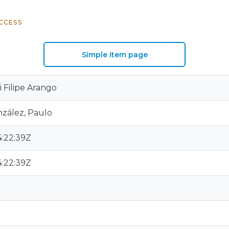
CCESS
Simple item page
i Filipe Arango
zález, Paulo
:22:39Z
:22:39Z