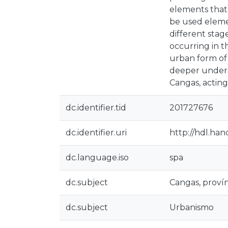
elements that
be used elemen
different sta
occurring in th
urban form of 
deeper underst
Cangas, acting 
dc.identifier.tid
201727676
dc.identifier.uri
http://hdl.ha
dc.language.iso
spa
dc.subject
Cangas, provín
dc.subject
Urbanismo