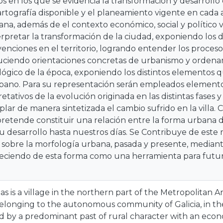
s en los que se evidencia la transformación y desarrollo d
artografía disponible y el planeamiento vigente en cada
na, además de el contexto económico, social y político v
erpretar la transformación de la ciudad, exponiendo los d
rvenciones en el territorio, logrando entender los proceso
duciendo orientaciones concretas de urbanismo y ordenam
ógico de la época, exponiendo los distintos elementos q
rbano. Para su representación serán empleados elemento
etativos de la evolución originada en las distintas fases 
ar de manera sintetizada el cambio sufrido en la villa.
pretende constituir una relación entre la forma urbana
u desarrollo hasta nuestros días. Se Contribuye de est
obre la morfología urbana, pasada y presente, mediante 
reciendo de esta forma como una herramienta para futur
s is a village in the northern part of the Metropolitan Ar
longing to the autonomous community of Galicia, in the
ed by a predominant past of rural character with an econo