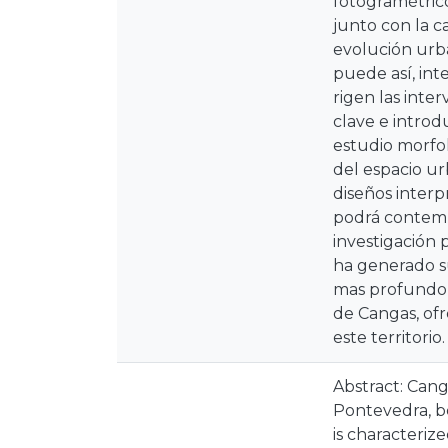
fotogramétrico
junto con la c
evolución urba
puede así, int
rigen las inte
clave e intro
estudio morfol
del espacio u
diseños interpr
podrá contempl
investigación 
ha generado s
mas profundo s
de Cangas, of
este territorio.
Abstract: Canga
Pontevedra, be
is characteriz