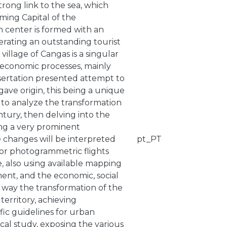
strong link to the sea, which
ming Capital of the
n center is formed with an
nerating an outstanding tourist
village of Cangas is a singular
ioeconomic processes, mainly
issertation presented attempt to
ave origin, this being a unique
s to analyze the transformation
ntury, then delving into the
ting a very prominent
 changes will be interpreted
pt_PT
 or photogrammetric flights
 also using available mapping
ent, and the economic, social
is way the transformation of the
territory, achieving
fic guidelines for urban
cal study, exposing the various