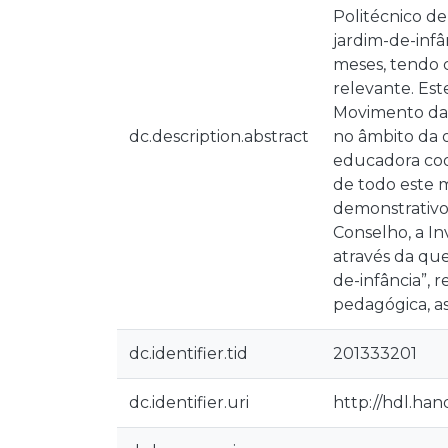
Politécnico d
jardim-de-infâ
meses, tendo 
relevante. Est
Movimento da 
dc.description.abstract
no âmbito da 
educadora coop
de todo este 
demonstrativo
Conselho, a I
através da que
de-infância”,
pedagógica, as
dc.identifier.tid
201333201
dc.identifier.uri
http://hdl.han