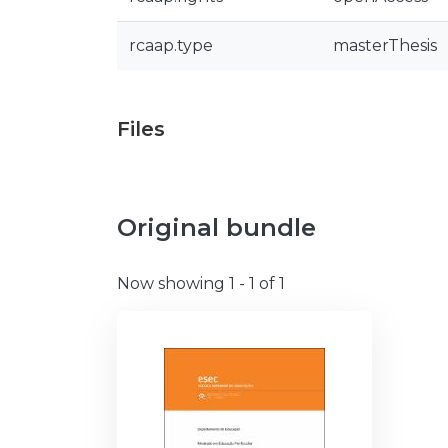
rcaap.type
masterThesis
Files
Original bundle
Now showing
1 - 1 of 1