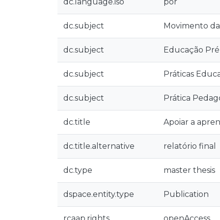
dc.language.iso
por
dc.subject
Movimento da
dc.subject
Educação Pré
dc.subject
Práticas Educa
dc.subject
Prática Pedag
dc.title
Apoiar a apre
dc.title.alternative
relatório final
dc.type
master thesis
dspace.entity.type
Publication
rcaap.rights
openAccess