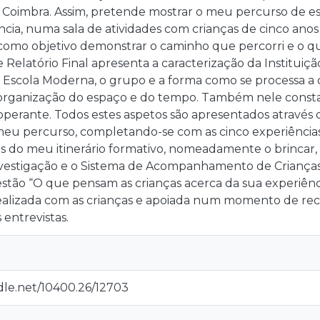
e Coimbra. Assim, pretende mostrar o meu percurso de es
ncia, numa sala de atividades com crianças de cinco anos 
como objetivo demonstrar o caminho que percorri e o q
e Relatório Final apresenta a caracterização da Instituiçã
Escola Moderna, o grupo e a forma como se processa a d
organização do espaço e do tempo. Também nele consta a
erante. Todos estes aspetos são apresentados através de
meu percurso, completando-se com as cinco experiência
s do meu itinerário formativo, nomeadamente o brincar,
nvestigação e o Sistema de Acompanhamento de Crianças
stão “O que pensam as crianças acerca da sua experiência
 realizada com as crianças e apoiada num momento de rec
 entrevistas.
dle.net/10400.26/12703