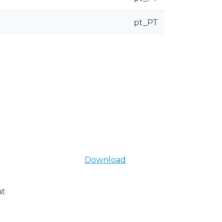
pt_PT
Download
at