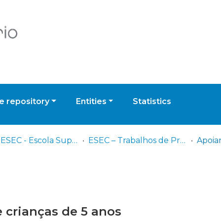
 repository
Entities
Statistics
IPC - ESEC - Escola Superior de Educação de Coimbra
ESEC – Trabalhos de Projeto | Relatórios de Estágio | Projetos de Investigação
 crianças de 5 anos