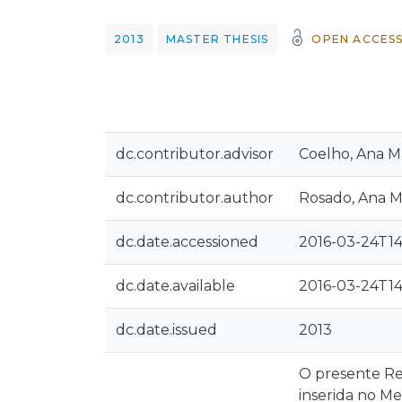
2013
MASTER THESIS
OPEN ACCES
dc.contributor.advisor
Coelho, Ana M
dc.contributor.author
Rosado, Ana M
dc.date.accessioned
2016-03-24T14
dc.date.available
2016-03-24T14
dc.date.issued
2013
O presente Rel
inserida no M