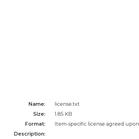
Name:
license.txt
Size:
1.85 KB
Format:
Item-specific license agreed upon
Description: