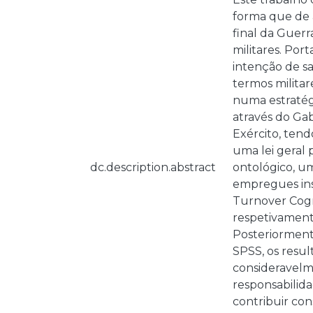
forma que de 
final da Guerr
militares. Por
intenção de s
termos militar
numa estratég
através do Gab
Exército, tend
uma lei geral 
dc.description.abstract
ontológico, u
empregues ins
Turnover Cogn
respetivament
Posteriorment
SPSS, os resul
consideravelme
responsabilida
contribuir con