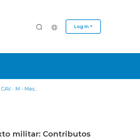
Log In
AM - TIA - CAV - M - Mestrado em Ciências Militares na Especialidade de Cavalaria
o militar: Contributos