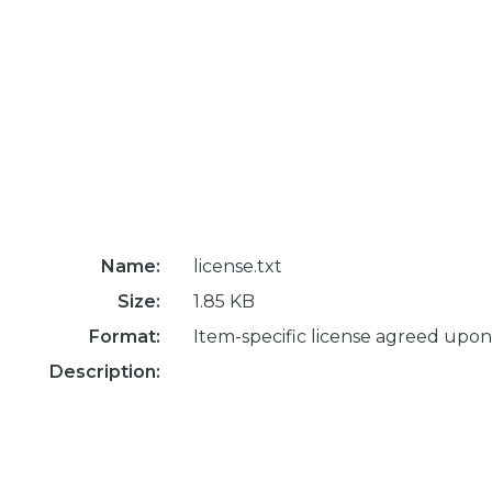
Name:
license.txt
Size:
1.85 KB
Format:
Item-specific license agreed upon
Description: