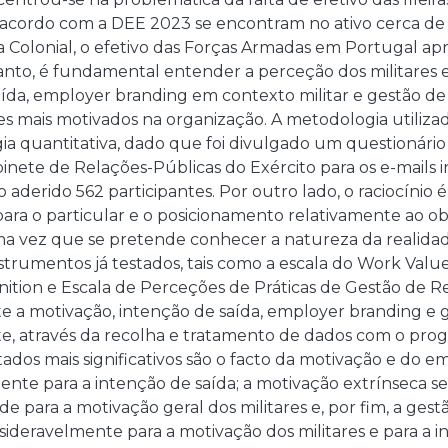
acordo com a DEE 2023 se encontram no ativo cerca de 1
a Colonial, o efetivo das Forças Armadas em Portugal ap
tanto, é fundamental entender a perceção dos militares 
aída, employer branding em contexto militar e gestão d
es mais motivados na organização. A metodologia utilizad
ia quantitativa, dado que foi divulgado um questionári
inete de Relações-Públicas do Exército para os e-mails in
o aderido 562 participantes. Por outro lado, o raciocínio
para o particular e o posicionamento relativamente ao ob
ma vez que se pretende conhecer a natureza da realidad
trumentos já testados, tais como a escala do Work Valu
ition e Escala de Perceções de Práticas de Gestão de 
e a motivação, intenção de saída, employer branding e g
e, através da recolha e tratamento de dados com o prog
tados mais significativos são o facto da motivação e do
nte para a intenção de saída; a motivação extrínseca se
de para a motivação geral dos militares e, por fim, a ge
sideravelmente para a motivação dos militares e para a i