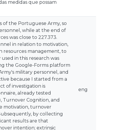
adas medidas que possam
ks of the Portuguese Army, so
ersonnel, while at the end of
ces was close to 227.373.
nnel in relation to motivation,
man resources management, to
used in this research was
using the Google-Forms platform
 Army's military personnel, and
tive because I started from a
t of investigation is
eng
onnaire, already tested
, Turnover Cognition, and
 motivation, turnover
ubsequently, by collecting
icant results are that
ver intention; extrinsic