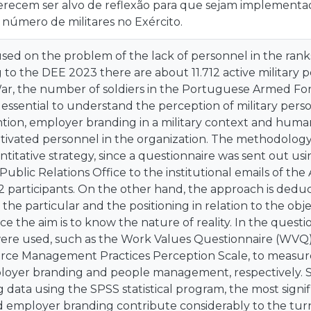
recem ser alvo de reflexão para que sejam implement
 número de militares no Exército.
sed on the problem of the lack of personnel in the ran
 to the DEE 2023 there are about 11.712 active military p
ar, the number of soldiers in the Portuguese Armed For
is essential to understand the perception of military perso
ntion, employer branding in a military context and hu
ivated personnel in the organization. The methodology 
ntitative strategy, since a questionnaire was sent out 
 Public Relations Office to the institutional emails of the
 participants. On the other hand, the approach is deduc
the particular and the positioning in relation to the objec
nce the aim is to know the nature of reality. In the questi
ere used, such as the Work Values Questionnaire (WVQ)
e Management Practices Perception Scale, to measure
ployer branding and people management, respectively. S
 data using the SPSS statistical program, the most signif
 employer branding contribute considerably to the turno