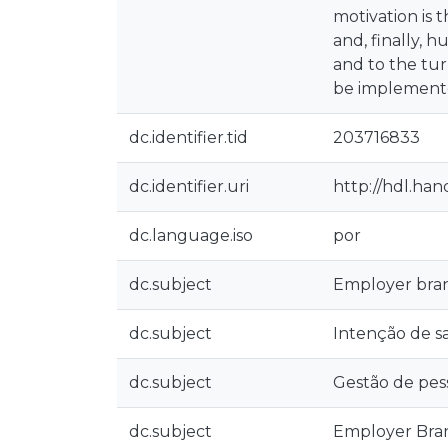
motivation is 
and, finally, 
and to the tur
be implemente
dc.identifier.tid
203716833
dc.identifier.uri
http://hdl.han
dc.language.iso
por
dc.subject
Employer bra
dc.subject
Intenção de s
dc.subject
Gestão de pes
dc.subject
Employer Bra