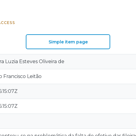
ACCESS
Simple item page
a Luzia Esteves Oliveira de
o Francisco Leitão
:15:07Z
:15:07Z
centrou-se na problemática da falta de efetivo das fileir