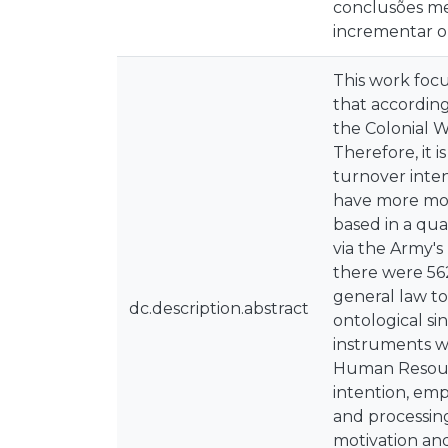
conclusões me
incrementar o
This work focu
that according
the Colonial W
Therefore, it 
turnover inte
have more mot
based in a qua
via the Army's
there were 562
general law to 
dc.description.abstract
ontological si
instruments w
Human Resourc
intention, em
and processing
motivation and