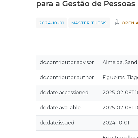
para a Gestão de Pessoas
2024-10-01
MASTER THESIS
OPEN 
dc.contributor.advisor
Almeida, Sandr
dc.contributor.author
Figueiras, Tiag
dc.date.accessioned
2025-02-06T16
dc.date.available
2025-02-06T16
dc.date.issued
2024-10-01
Este trabalho 