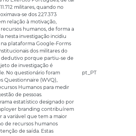
1.712 militares, quando no
roximava-se dos 227.373
em relação à motivação,
e recursos humanos, de forma a
a nesta investigação incidiu
o na plataforma Google-Forms
stitucionais dos militares do
 é dedutivo porque partiu-se de
jeto de investigação é
e. No questionário foram
pt_PT
es Questionnaire (WVQ),
Recursos Humanos para medir
estão de pessoas.
rama estatístico designado por
 employer branding contribuírem
r a variável que tem a maior
stão de recursos humanos
ntenção de saída. Estas