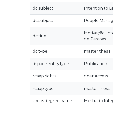
dc.subject
Intention to L
dc.subject
People Manag
Motivação, In
dc.title
de Pessoas
dc.type
master thesis
dspace.entity.type
Publication
rcaap.rights
openAccess
rcaap.type
masterThesis
thesis.degree.name
Mestrado Integ