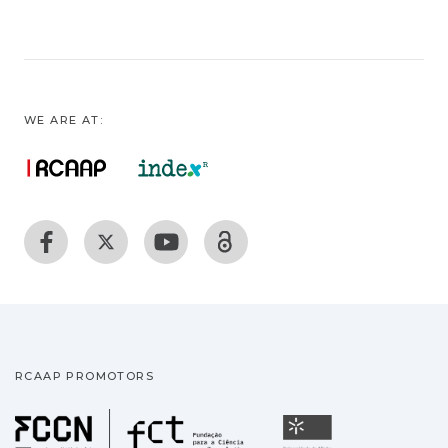
WE ARE AT:
RCAAP PROMOTORS
Fundação para a Ciência
Universidade