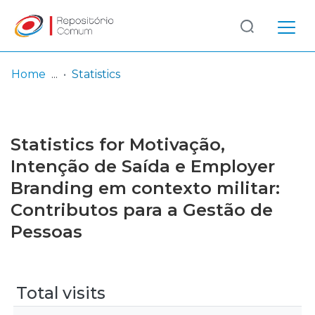
Log
(current)
In
Home
Statistics
Communities
& Collections
Statistics for Motivação,
Browse repository
Intenção de Saída e Employer
Branding em contexto militar:
Entities
Contributos para a Gestão de
Pessoas
Total visits