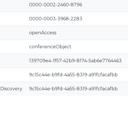
0000-0002-2460-8796
0000-0003-3968-2283
openAccess
conferenceObject
139709e4-1f57-42b9-8174-5ab6e7764463
9c15c44e-b9fd-4a55-8319-a91fcfacafbb
rDiscovery
9c15c44e-b9fd-4a55-8319-a91fcfacafbb