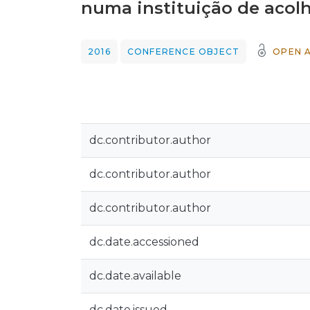
numa instituição de acol
2016
CONFERENCE OBJECT
OPEN 
dc.contributor.author
dc.contributor.author
dc.contributor.author
dc.date.accessioned
dc.date.available
dc.date.issued