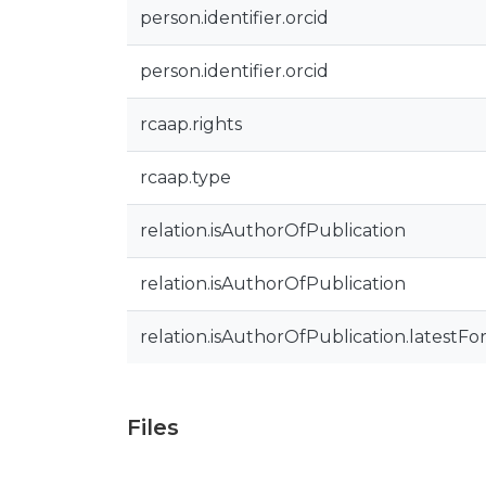
person.identifier.orcid
person.identifier.orcid
rcaap.rights
rcaap.type
relation.isAuthorOfPublication
relation.isAuthorOfPublication
relation.isAuthorOfPublication.latestFo
Files