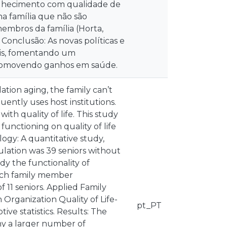
lhecimento com qualidade de
a família que não são
embros da família (Horta,
. Conclusão: As novas políticas e
eis, fomentando um
promovendo ganhos em saúde.
ation aging, the family can’t
ntly uses host institutions.
th quality of life. This study
functioning on quality of life
logy: A quantitative study,
ulation was 39 seniors without
tudy the functionality of
each family member
 11 seniors. Applied Family
Organization Quality of Life-
pt_PT
ive statistics. Results: The
thy a larger number of