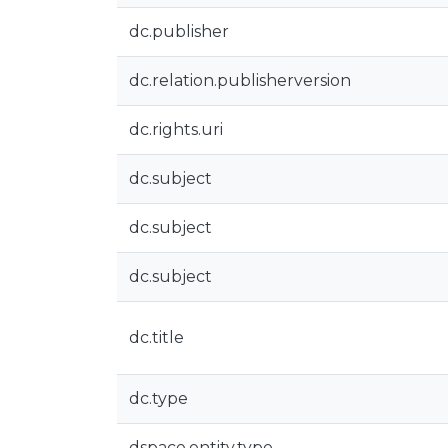
dc.publisher
dc.relation.publisherversion
dc.rights.uri
dc.subject
dc.subject
dc.subject
dc.title
dc.type
dspace.entity.type