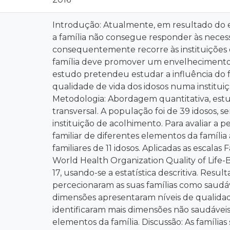
Introdução: Atualmente, em resultado do 
a família não consegue responder às nece
consequentemente recorre às instituições 
família deve promover um envelhecimento 
estudo pretendeu estudar a influência do 
qualidade de vida dos idosos numa institui
Metodologia: Abordagem quantitativa, estud
transversal. A população foi de 39 idosos, s
instituição de acolhimento. Para avaliar a 
familiar de diferentes elementos da família 
familiares de 11 idosos. Aplicadas as escala
World Health Organization Quality of Life-B
17, usando-se a estatística descritiva. Resul
percecionaram as suas famílias como saud
dimensões apresentaram níveis de qualidade
identificaram mais dimensões não saudáveis 
elementos da família. Discussão: As família