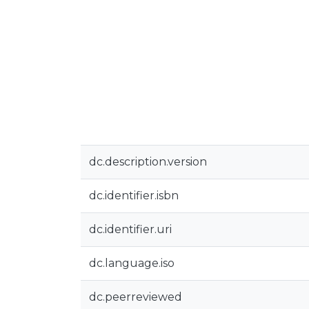
dc.description.version
dc.identifier.isbn
dc.identifier.uri
dc.language.iso
dc.peerreviewed