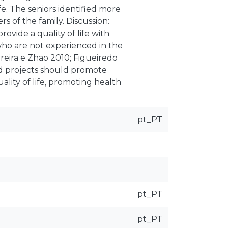
fe. The seniors identified more
 of the family. Discussion:
rovide a quality of life with
who are not experienced in the
reira e Zhao 2010; Figueiredo
and projects should promote
ality of life, promoting health
pt_PT
pt_PT
pt_PT