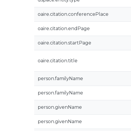
oaire.citation.conferencePlace
oaire.citation.endPage
oaire.citation.startPage
oaire.citation.title
person.familyName
person.familyName
person.givenName
person.givenName