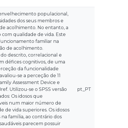
envelhecimento populacional,
ssidades dos seus membros e
de acolhimento. No entanto, a
com qualidade de vida. Este
funcionamento familiar na
ção de acolhimento.
o descrito, correlacional e
em défices cognitivos, de uma
perceção da funcionalidade
avaliou-se a perceção de 11
s Family Assessment Device e
ref. Utilizou-se o SPSS versão
pt_PT
tados: Os idosos que
áveis num maior número de
 de vida superiores. Os idosos
na família, ao contrário dos
s saudáveis parecem possuir