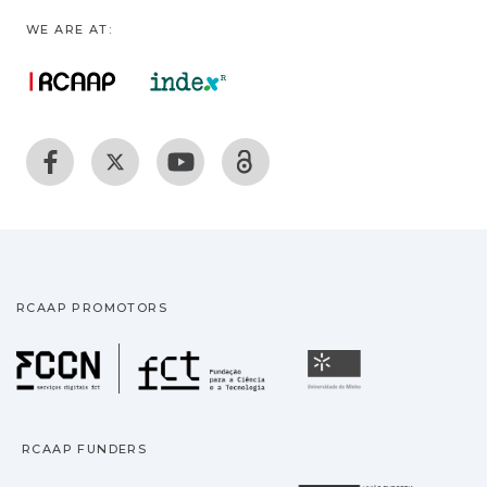
WE ARE AT:
RCAAP PROMOTORS
Fundação para a Ciência
Universidade
RCAAP FUNDERS