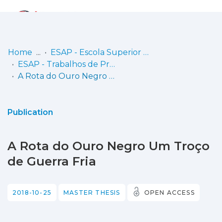
Log
(current)
In
Home
ESAP - Escola Superior Artística do Porto
ESAP - Trabalhos de Projecto
Communities
A Rota do Ouro Negro Um Troço de Guerra Fria
& Collections
Browse repository
Publication
Entities
A Rota do Ouro Negro Um Troço
Statistics
de Guerra Fria
2018-10-25
MASTER THESIS
OPEN ACCESS