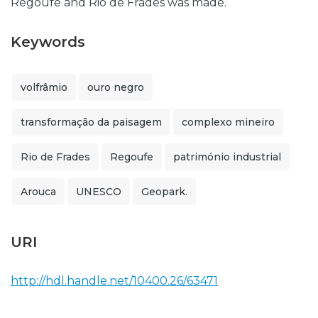
Regoufe and Rio de Frades was made.
Keywords
volfrâmio
ouro negro
transformação da paisagem
complexo mineiro
Rio de Frades
Regoufe
património industrial
Arouca
UNESCO
Geopark.
URI
http://hdl.handle.net/10400.26/63471