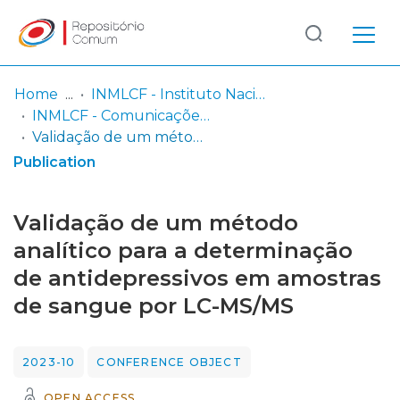
Log
(current)
In
Home
INMLCF - Instituto Nacional de Medicina Legal e Ciências Forenses, IP
INMLCF - Comunicações Científicas e Pósteres
Communities
Validação de um método analítico para a determinação de antidepressivos em amostras de sangue por LC-MS/MS
& Collections
Publication
Browse repository
Validação de um método
Entities
analítico para a determinação
de antidepressivos em amostras
Statistics
de sangue por LC-MS/MS
2023-10
CONFERENCE OBJECT
OPEN ACCESS