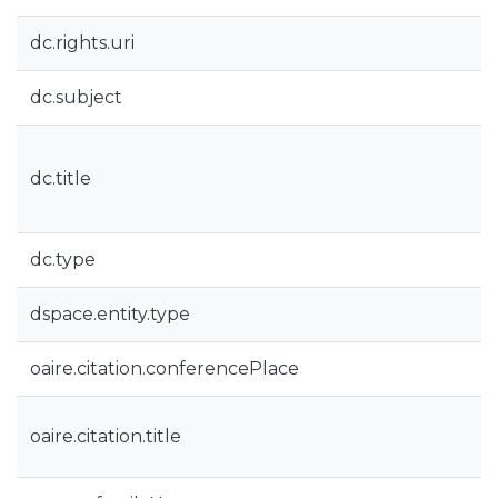
dc.rights.uri
dc.subject
dc.title
dc.type
dspace.entity.type
oaire.citation.conferencePlace
oaire.citation.title