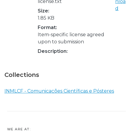
license.txt
nloa
d
Size:
1.85 KB
Format:
Item-specific license agreed
upon to submission
Description:
Collections
INMLCF - Comunicações Científicas e Pósteres
WE ARE AT: