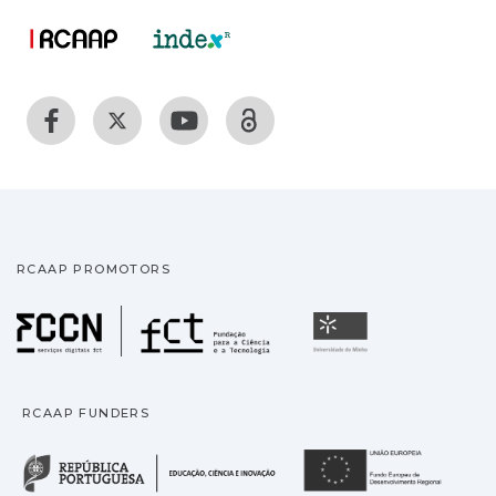
RCAAP PROMOTORS
Fundação para a Ciência
Universidade
RCAAP FUNDERS
República Portuguesa · M
União