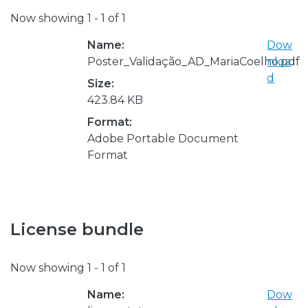
Now showing
1 - 1 of 1
Name:
Dow
Poster_Validação_AD_MariaCoelho.pdf
nloa
d
Size:
423.84 KB
Format:
Adobe Portable Document
Format
License bundle
Now showing
1 - 1 of 1
Name:
Dow