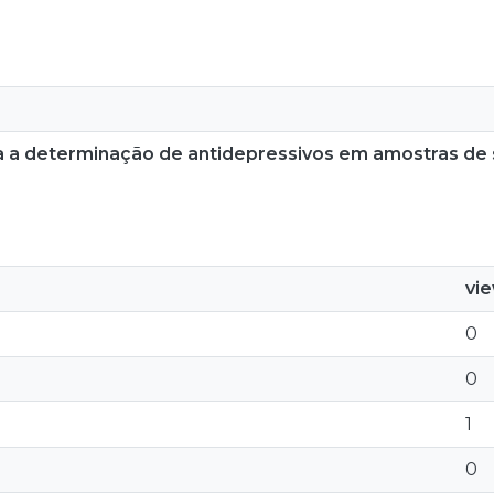
ra a determinação de antidepressivos em amostras d
vi
0
0
1
0