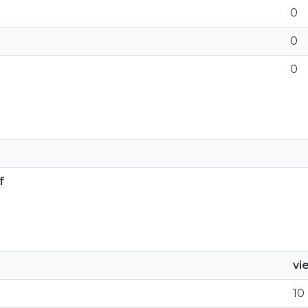
0
0
0
f
vi
10