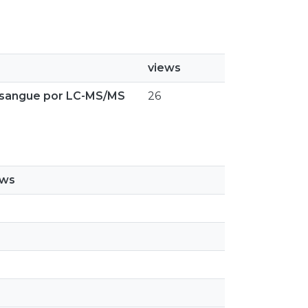
views
e sangue por LC-MS/MS
26
ews