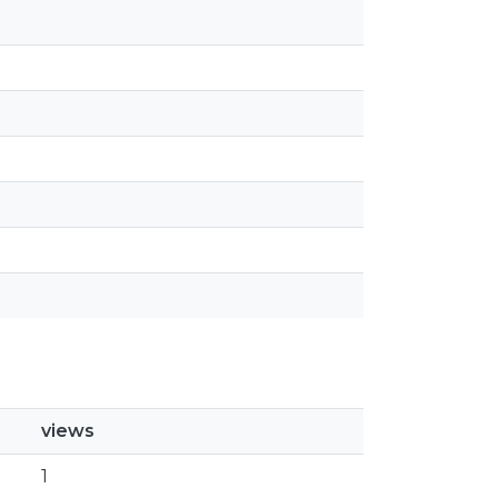
views
1