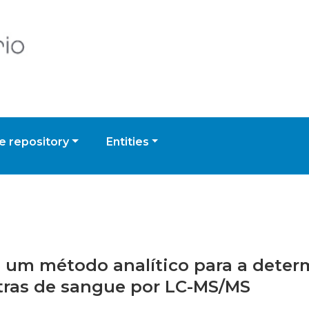
 repository
Entities
de um método analítico para a dete
tras de sangue por LC-MS/MS