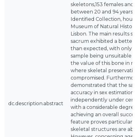
skeletons,153 females and 
between 20 and 94 years, 
Identified Collection, hous
Museum of Natural History
Lisbon. The main results s
sacrum exhibited a better 
than expected, with only a
sample being unsuitable for
the value of this bone in ma
where skeletal preservati
compromised. Furthermore,
demonstrated that the sac
accuracy in sex estimation
independently under certa
dc.description.abstract
with a considerable degree of
achieving an overall succes
feature proves particularl
skeletal structures are ab
However, concerning age-a