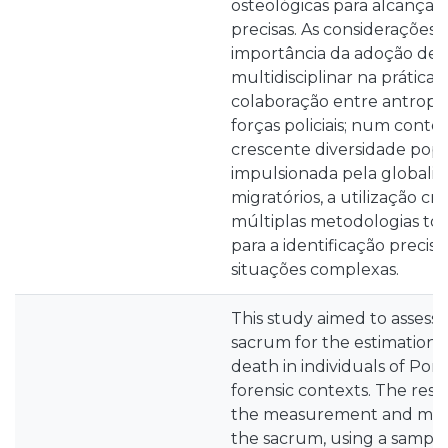
osteológicas para alcançar 
precisas. As considerações 
importância da adoção d
multidisciplinar na prátic
colaboração entre antropó
forças policiais; num con
crescente diversidade popu
impulsionada pela globaliz
migratórios, a utilização cr
múltiplas metodologias to
para a identificação precis
situações complexas.
This study aimed to assess th
sacrum for the estimation o
death in individuals of Por
forensic contexts. The res
the measurement and morph
the sacrum, using a sampl