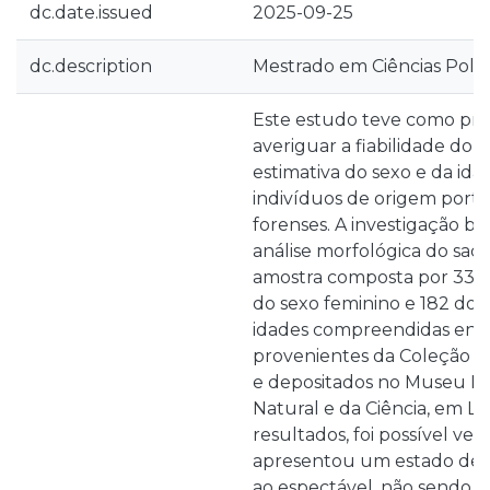
dc.date.issued
2025-09-25
dc.description
Mestrado em Ciências Policia
Este estudo teve como prin
averiguar a fiabilidade do o
estimativa do sexo e da id
indivíduos de origem port
forenses. A investigação b
análise morfológica do sacr
amostra composta por 335 
do sexo feminino e 182 do 
idades compreendidas entre
provenientes da Coleção Id
e depositados no Museu Nac
Natural e da Ciência, em Li
resultados, foi possível veri
apresentou um estado de 
ao espectável, não sendo po