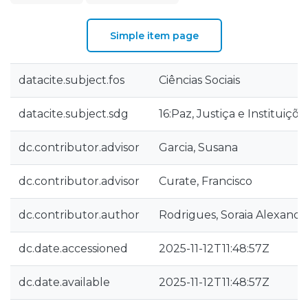
Simple item page
datacite.subject.fos
Ciências Sociais
datacite.subject.sdg
16:Paz, Justiça e Instituiçõe
dc.contributor.advisor
Garcia, Susana
dc.contributor.advisor
Curate, Francisco
dc.contributor.author
Rodrigues, Soraia Alexandr
dc.date.accessioned
2025-11-12T11:48:57Z
dc.date.available
2025-11-12T11:48:57Z