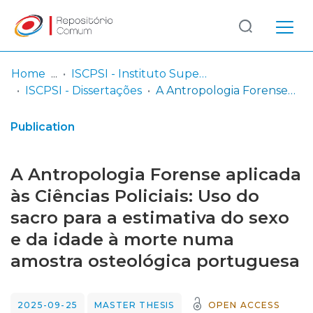
Log
(current)
In
Home
ISCPSI - Instituto Superior de Ciências Policiais e Segurança Interna
ISCPSI - Dissertações
A Antropologia Forense aplicada às Ciências Policiais: Uso do sacro para a estimativa do sexo e da idade à morte numa amostra osteológica portuguesa
Communities
& Collections
Publication
Browse repository
A Antropologia Forense aplicada
Entities
às Ciências Policiais: Uso do
sacro para a estimativa do sexo
Statistics
e da idade à morte numa
amostra osteológica portuguesa
2025-09-25
MASTER THESIS
OPEN ACCESS