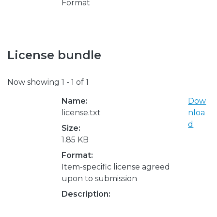
Format
License bundle
Now showing
1 - 1 of 1
Name:
Dow
license.txt
nloa
d
Size:
1.85 KB
Format:
Item-specific license agreed
upon to submission
Description: