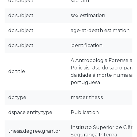
dc.subject
sacrum
dc.subject
sex estimation
dc.subject
age-at-death estimation
dc.subject
identification
A Antropologia Forense apl
Policiais: Uso do sacro para
dc.title
da idade à morte numa amo
portuguesa
dc.type
master thesis
dspace.entity.type
Publication
Instituto Superior de Ciência
thesis.degree.grantor
Segurança Interna