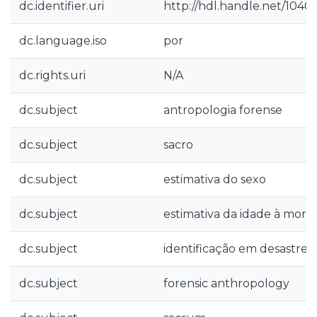
dc.identifier.uri
http://hdl.handle.net/1040
dc.language.iso
por
dc.rights.uri
N/A
dc.subject
antropologia forense
dc.subject
sacro
dc.subject
estimativa do sexo
dc.subject
estimativa da idade à mort
dc.subject
identificação em desastre
dc.subject
forensic anthropology