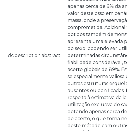
apenas cerca de 9% da amo
valor deste osso em cenári
massa, onde a preservação
comprometida. Adicionalme
obtidos também demonstra
apresenta uma elevada prec
do sexo, podendo ser util
dc.description.abstract
determinadas circunstânc
fiabilidade considerável, t
acerto globais de 89%. Esta 
se especialmente valiosa 
outras estruturas esquelét
ausentes ou danificadas. N
respeita à estimativa da ida
utilização exclusiva do sac
obtendo apenas cerca de 
de acerto, o que torna nece
deste método com outras 