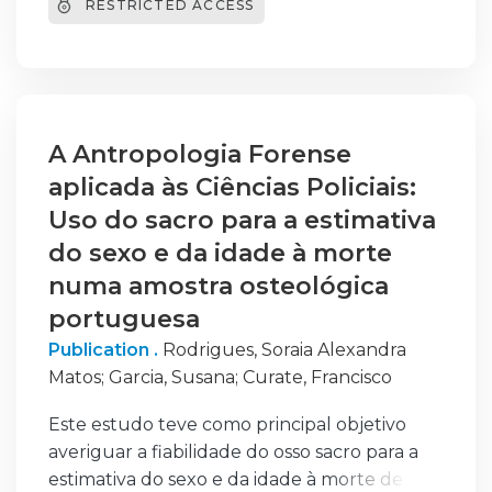
RESTRICTED ACCESS
papel mediador da satisfação no trabalho e
as diferenças geracionais como fator
moderador. O estudo foi conduzido a um
estudo de caso numa empresa do setor das
telecomunicações em Portugal e
operacionalizado através de uma
A Antropologia Forense
metodologia quantitativa e os dados
aplicada às Ciências Policiais:
recolhidos através da Escala de Satisfação no
Uso do sacro para a estimativa
Trabalho, da Escala de Intenção de
do sexo e da idade à morte
Turnover e Escala de Desenvolvimento de
numa amostra osteológica
Carreira. Os resultados obtidos demonstram
que a progressão de carreira influencia
portuguesa
positivamente a retenção dos colaboradores,
Publication .
Rodrigues, Soraia Alexandra
sendo esta relação significativamente
Matos
;
Garcia, Susana
;
Curate, Francisco
mediada pela satisfação no trabalho.
Adicionalmente, verificou-se que as
Este estudo teve como principal objetivo
diferenças geracionais moderam esta
averiguar a fiabilidade do osso sacro para a
relação, reforçando a necessidade de
estimativa do sexo e da idade à morte de