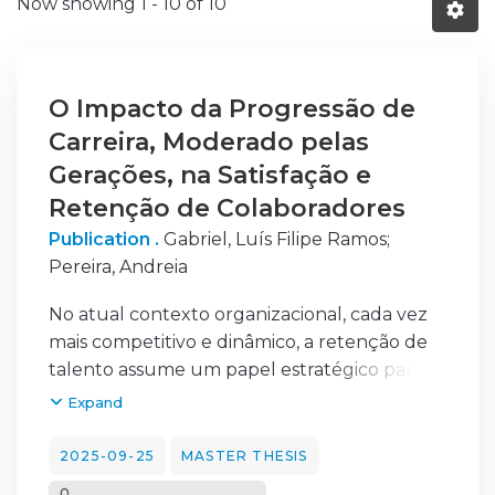
Now showing
1 - 10 of 10
O Impacto da Progressão de
Carreira, Moderado pelas
Gerações, na Satisfação e
Retenção de Colaboradores
Publication .
Gabriel, Luís Filipe Ramos
;
Pereira, Andreia
No atual contexto organizacional, cada vez
mais competitivo e dinâmico, a retenção de
talento assume um papel estratégico para a
sustentabilidade das empresas. A presente
Expand
dissertação tem como objetivo analisar o
impacto da progressão de carreira na
2025-09-25
MASTER THESIS
retenção dos colaboradores, considerando o