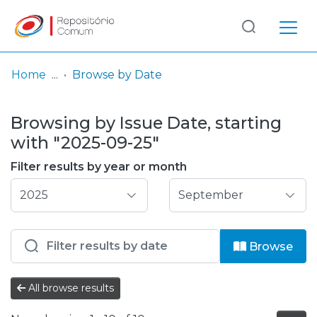
Log
(current)
In
Home
Browse by Date
Communities
Browsing by Issue Date, starting
& Collections
with "2025-09-25"
Browse repository
Filter results by year or month
Entities
Browse
All browse results