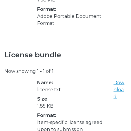
Format:
Adobe Portable Document
Format
License bundle
Now showing
1 - 1 of 1
Name:
Dow
license.txt
nloa
d
Size:
1.85 KB
Format:
Item-specific license agreed
upon to submission