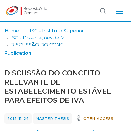
Log
(current)
In
Home
ISG - Instituto Superior de Gestão
ISG - Dissertações de Mestrado em Gestão Fiscal
Communities
DISCUSSÃO DO CONCEITO RELEVANTE DE ESTABELECIMENTO ESTÁVEL PARA EFEITOS DE IVA
& Collections
Publication
Browse repository
DISCUSSÃO DO CONCEITO
Entities
RELEVANTE DE
ESTABELECIMENTO ESTÁVEL
Statistics
PARA EFEITOS DE IVA
2015-11-26
MASTER THESIS
OPEN ACCESS