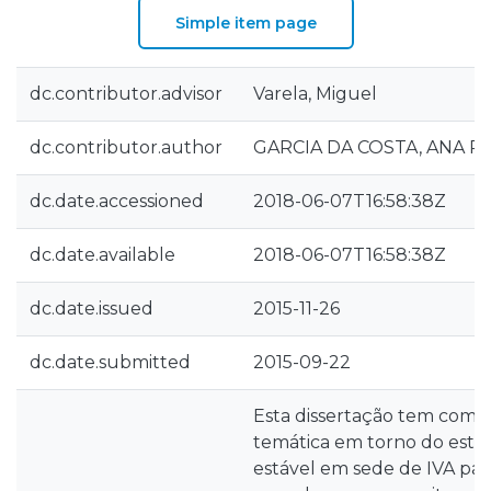
Simple item page
dc.contributor.advisor
Varela, Miguel
dc.contributor.author
GARCIA DA COSTA, ANA RI
dc.date.accessioned
2018-06-07T16:58:38Z
dc.date.available
2018-06-07T16:58:38Z
dc.date.issued
2015-11-26
dc.date.submitted
2015-09-22
Esta dissertação tem como o
temática em torno do est
estável em sede de IVA par