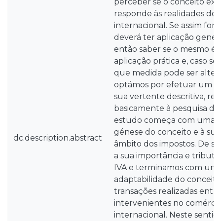
perceber se o conceito ex
responde às realidades do
internacional. Se assim for,
deverá ter aplicação genera
então saber se o mesmo é ob
aplicação prática e, caso se
que medida pode ser alterad
optámos por efetuar um es
sua vertente descritiva, re
basicamente à pesquisa do
estudo começa com uma 
génese do conceito e à sua
dc.description.abstract
âmbito dos impostos. De s
a sua importância e tribut
IVA e terminamos com uma 
adaptabilidade do conceito
transações realizadas entre
intervenientes no comérci
internacional. Neste senti