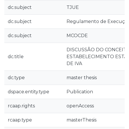
dc.subject
TJUE
dc.subject
Regulamento de Execução 
dc.subject
MCOCDE
DISCUSSÃO DO CONCEIT
dc.title
ESTABELECIMENTO ESTÁV
DE IVA
dc.type
master thesis
dspace.entity.type
Publication
rcaap.rights
openAccess
rcaap.type
masterThesis