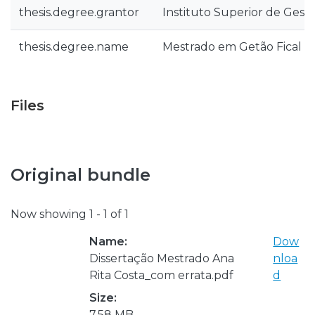
thesis.degree.grantor
Instituto Superior de Gest
thesis.degree.name
Mestrado em Getão Fical
Files
Original bundle
Now showing
1 - 1 of 1
Name:
Dow
Dissertação Mestrado Ana
nloa
Rita Costa_com errata.pdf
d
Size:
7.58 MB