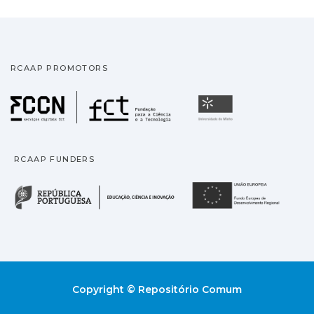
RCAAP PROMOTORS
Fundação para a Ciência
Universidade
RCAAP FUNDERS
República Portuguesa · M
União
Copyright © Repositório Comum