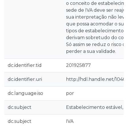
o conceito de estabelecim
sede de IVA deve ser reaju
sua interpretação não leva
que possa acomodar o sur
tipos de estabelecimentos 
derivam sobretudo do comé
Só assim se reduz o risco d
perder a sua validade.
dc.identifier.tid
201925877
dc.identifier.uri
http://hdl.handle.net/1040
dc.language.iso
por
dc.subject
Estabelecimento estável,
dc.subject
IVA