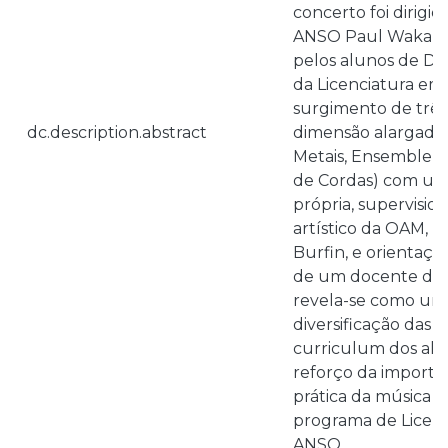
concerto foi dirigi
ANSO Paul Wakabaya
pelos alunos de Di
da Licenciatura em
surgimento de três
dc.description.abstract
dimensão alargada
Metais, Ensemble d
de Cordas) com u
própria, supervisio
artístico da OAM, 
Burfin, e orientaçã
de um docente da e
revela-se como uma
diversificação das pr
curriculum dos al
reforço da importâ
prática da música c
programa de Licenc
ANSO.