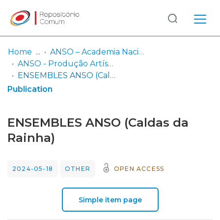
Log
(current)
In
Home
ANSO – Academia Nacional Superior de Orquestra
ANSO - Produção Artística
Communities
ENSEMBLES ANSO (Caldas da Rainha)
& Collections
Publication
Browse repository
ENSEMBLES ANSO (Caldas da
Entities
Rainha)
Statistics
2024-05-18
OTHER
OPEN ACCESS
Simple item page