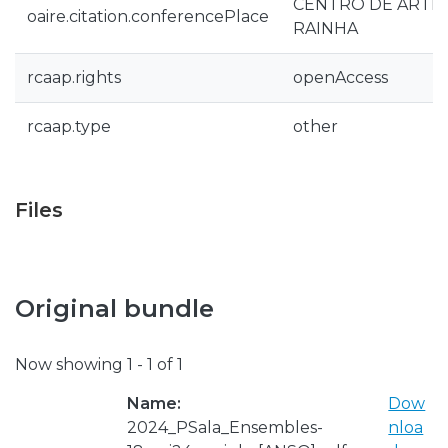
CENTRO DE ARTES
oaire.citation.conferencePlace
RAINHA
rcaap.rights
openAccess
rcaap.type
other
Files
Original bundle
Now showing
1 - 1 of 1
Name:
Dow
2024_PSala_Ensembles-
nloa