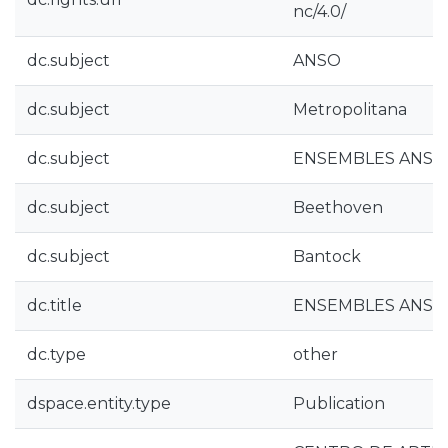
nc/4.0/
dc.subject
ANSO
dc.subject
Metropolitana
dc.subject
ENSEMBLES ANSO
dc.subject
Beethoven
dc.subject
Bantock
dc.title
ENSEMBLES ANSO (
dc.type
other
dspace.entity.type
Publication