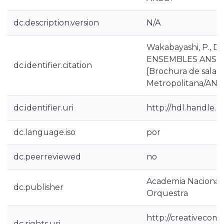
dc.description.version
N/A
Wakabayashi, P., Dia
ENSEMBLES ANSO (C
dc.identifier.citation
[Brochura de sala]. 
Metropolitana/ANS
dc.identifier.uri
http://hdl.handle.
dc.language.iso
por
dc.peerreviewed
no
Academia Nacional
dc.publisher
Orquestra
http://creativecom
dc.rights.uri