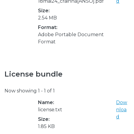
18mai24_crainha[ANSO].pdf
d
Size:
2.54 MB
Format:
Adobe Portable Document
Format
License bundle
Now showing
1 - 1 of 1
Name:
Dow
license.txt
nloa
d
Size:
1.85 KB