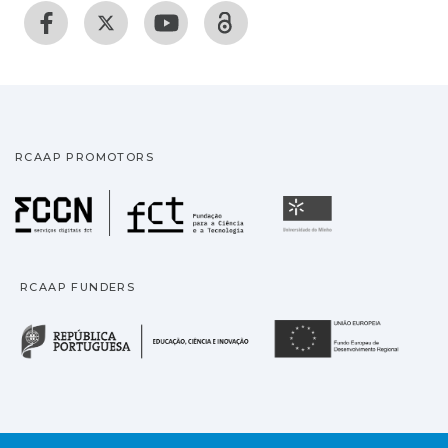
RCAAP PROMOTORS
Fundação para a Ciência
Universidade
RCAAP FUNDERS
República Portuguesa · M
União