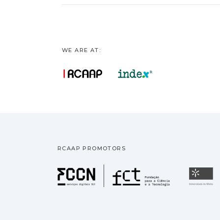
WE ARE AT:
RCAAP PROMOTORS
Fundação pa
U