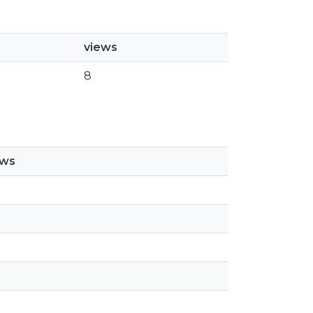
views
8
ews