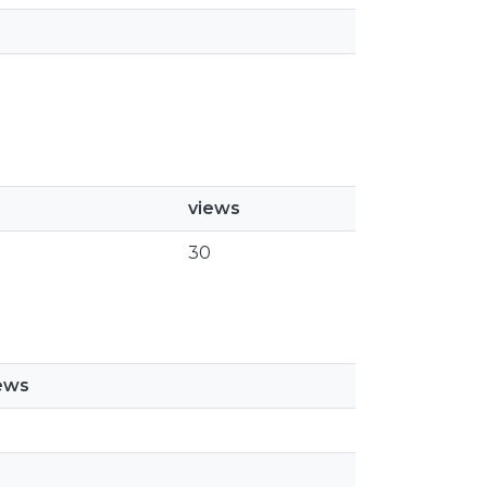
views
30
ews