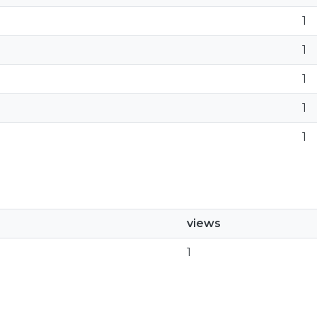
1
1
1
1
1
views
1