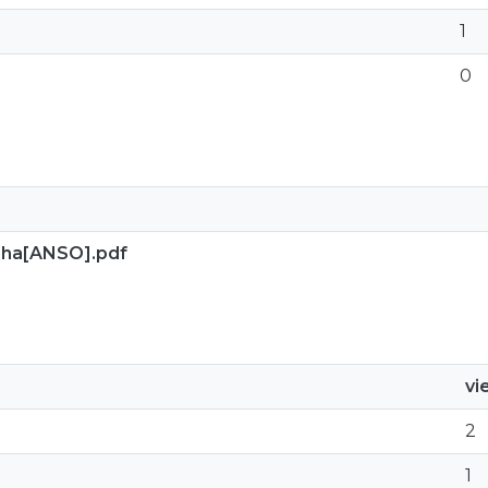
1
0
nha[ANSO].pdf
vi
2
1