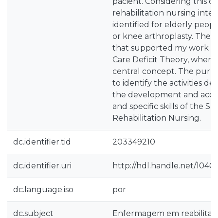
pacient. Considering this c
rehabilitation nursing inter
identified for elderly peo
or knee arthroplasty. The p
that supported my work wa
Care Deficit Theory, where s
central concept. The purpos
to identify the activities d
the development and acqu
and specific skills of the Sp
Rehabilitation Nursing.
dc.identifier.tid
203349210
dc.identifier.uri
http://hdl.handle.net/1040
dc.language.iso
por
dc.subject
Enfermagem em reabilitaç