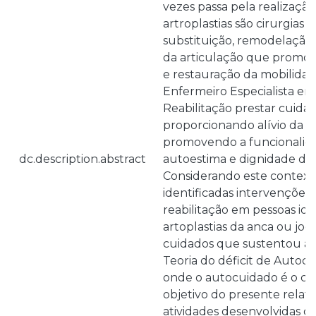
vezes passa pela realização 
artroplastias são cirurgias 
substituição, remodelação
da articulação que promov
e restauração da mobilida
Enfermeiro Especialista 
Reabilitação prestar cuida
proporcionando alívio da d
promovendo a funcionalid
dc.description.abstract
autoestima e dignidade do
Considerando este context
identificadas intervençõe
reabilitação em pessoas id
artoplastias da anca ou joel
cuidados que sustentou a 
Teoria do déficit de Autoc
onde o autocuidado é o con
objetivo do presente relatór
atividades desenvolvidas q