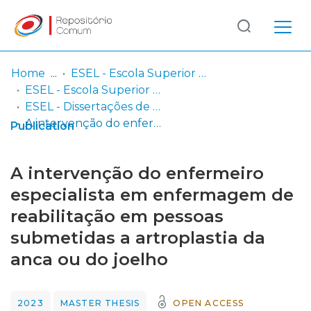
Log
(current)
In
Home
ESEL - Escola Superior de Enfermagem de Lisboa
ESEL - Escola Superior de Enfermagem de Lisboa
Communities
ESEL - Dissertações de Mestrado
& Collections
A intervenção do enfermeiro especialista em enfermagem de reabilitação em pessoas submetidas a artroplastia da anca ou do joelho
Publication
Browse repository
A intervenção do enfermeiro
Entities
especialista em enfermagem de
reabilitação em pessoas
Statistics
submetidas a artroplastia da
anca ou do joelho
2023
MASTER THESIS
OPEN ACCESS