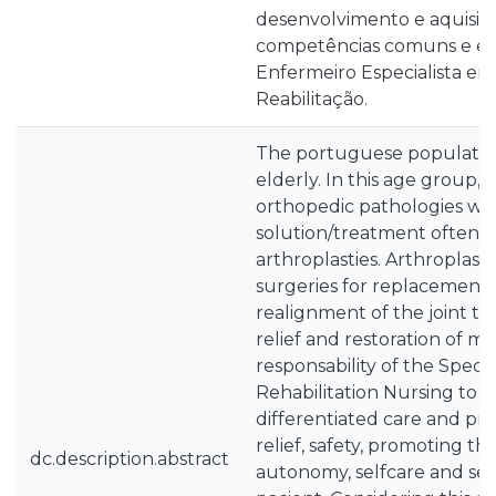
desenvolvimento e aquisiç
competências comuns e esp
Enfermeiro Especialista 
Reabilitação.
The portuguese population
elderly. In this age group, 
orthopedic pathologies wh
solution/treatment often i
arthroplasties. Arthroplast
surgeries for replacement,
realignment of the joint t
relief and restoration of mobi
responsability of the Specia
Rehabilitation Nursing to p
differentiated care and pr
relief, safety, promoting the
dc.description.abstract
autonomy, selfcare and sel