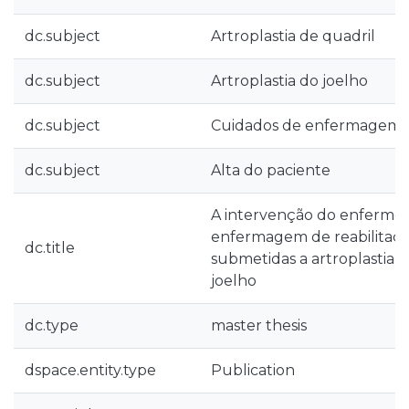
dc.subject
Artroplastia de quadril
dc.subject
Artroplastia do joelho
dc.subject
Cuidados de enfermagem
dc.subject
Alta do paciente
A intervenção do enfermeir
enfermagem de reabilitaç
dc.title
submetidas a artroplastia 
joelho
dc.type
master thesis
dspace.entity.type
Publication