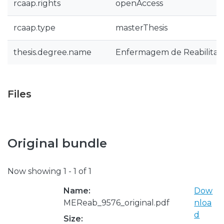
rcaap.rights
openAccess
rcaap.type
masterThesis
thesis.degree.name
Enfermagem de Reabilitaç
Files
Original bundle
Now showing
1 - 1 of 1
Name:
Dow
MEReab_9576_original.pdf
nloa
d
Size: