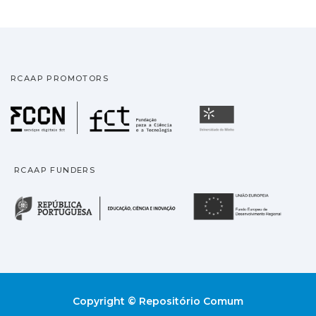
RCAAP PROMOTORS
Fundação para a Ciência
Universidade
RCAAP FUNDERS
República Portuguesa · M
União
Copyright © Repositório Comum