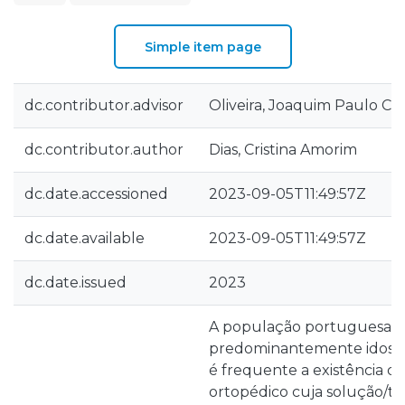
Simple item page
dc.contributor.advisor
Oliveira, Joaquim Paulo Ca
dc.contributor.author
Dias, Cristina Amorim
dc.date.accessioned
2023-09-05T11:49:57Z
dc.date.available
2023-09-05T11:49:57Z
dc.date.issued
2023
A população portuguesa é
predominantemente idosa. N
é frequente a existência de
ortopédico cuja solução/t