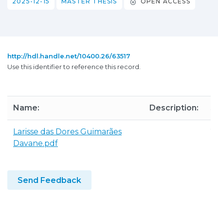
2025-12-15
MASTER THESIS
OPEN ACCESS
http://hdl.handle.net/10400.26/63517
Use this identifier to reference this record.
Name:
Description:
Si
Larisse das Dores Guimarães
2.
Davane.pdf
M
Send Feedback