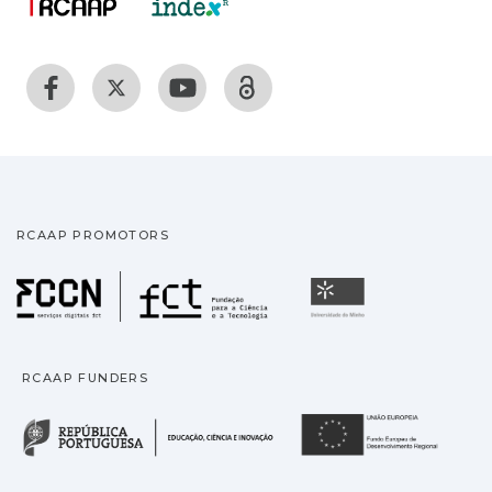
RCAAP PROMOTORS
Fundação para a Ciência
Universidade
RCAAP FUNDERS
República Portuguesa · M
União