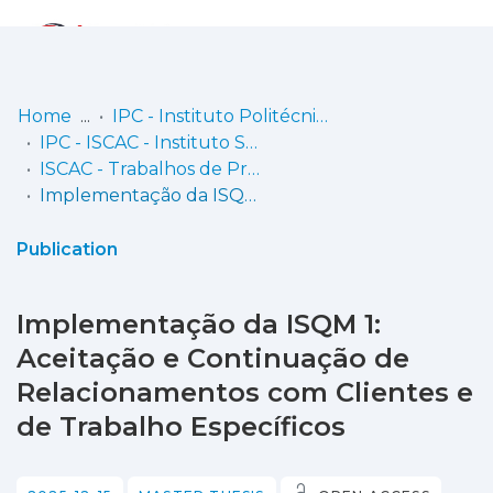
Log
(current)
In
Home
IPC - Instituto Politécnico de Coimbra
IPC - ISCAC - Instituto Superior de Contabilidade e Administração de Coimbra
Communities
ISCAC - Trabalhos de Projeto | Relatórios de Estágio
& Collections
Implementação da ISQM 1: Aceitação e Continuação de Relacionamentos com Clientes e de Trabalho Específicos
Browse repository
Publication
Entities
Implementação da ISQM 1:
Statistics
Aceitação e Continuação de
Relacionamentos com Clientes e
de Trabalho Específicos