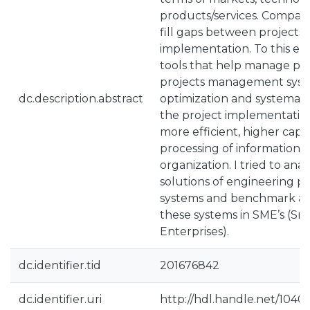
products/services. Companie
fill gaps between projects
implementation. To this end
tools that help manage pro
projects management syst
dc.description.abstract
optimization and systematiz
the project implementatio
more efficient, higher capa
processing of information 
organization. I tried to ana
solutions of engineering 
systems and benchmark as 
these systems in SME’s (S
Enterprises).
dc.identifier.tid
201676842
dc.identifier.uri
http://hdl.handle.net/10400