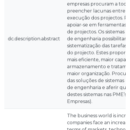
empresas procuram a tod
preencher lacunas entre o
execução dos projectos. Pa
apoiar-se em ferramentas q
de projectos. Os sistemas d
dc.description.abstract
de engenharia possibilitam
sistematização das tarefas
do projecto. Estes propor
mais eficiente, maior capac
armazenamento e tratamen
maior organização. Procure
das soluções de sistemas d
de engenharia e aferir qua
destes sistemas nas PME’s
Empresas).
The business world is incre
companies face an increasi
terms of markets, technolo