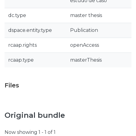
estudo de caso
dc.type
master thesis
dspace.entity.type
Publication
rcaap.rights
openAccess
rcaap.type
masterThesis
Files
Original bundle
Now showing
1 - 1 of 1