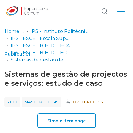
Log
(current)
In
Home
IPS - Instituto Politécnico de Setúbal
IPS - ESCE - Escola Superior de Ciências Empresariais
Communities
IPS - ESCE - BIBLIOTECA
& Collections
IPS - ESCE - BIBLIOTECA - Dissertações de mestrado
Publication
Sistemas de gestão de projectos e serviços: estudo de caso
Browse repository
Sistemas de gestão de projectos
Entities
e serviços: estudo de caso
Statistics
2013
MASTER THESIS
OPEN ACCESS
Simple item page