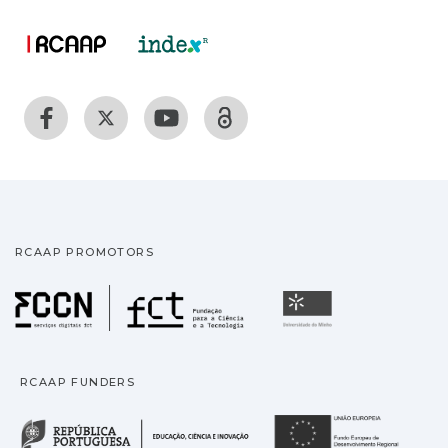
RCAAP PROMOTORS
Fundação para a Ciência
Universidade
RCAAP FUNDERS
República Portuguesa · M
União