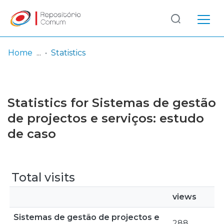
Log
(current)
In
Home
Statistics
Communities
& Collections
Statistics for Sistemas de gestão
Browse repository
de projectos e serviços: estudo
de caso
Entities
Total visits
views
Sistemas de gestão de projectos e
288