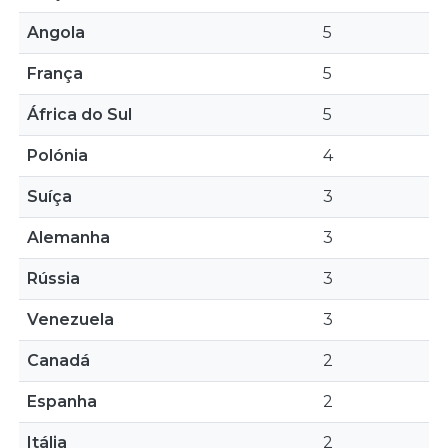
Angola
5
França
5
África do Sul
5
Polónia
4
Suíça
3
Alemanha
3
Rússia
3
Venezuela
3
Canadá
2
Espanha
2
Itália
2