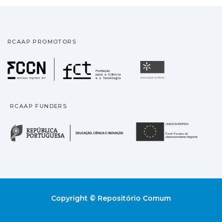
RCAAP PROMOTORS
Fundação para a Ciência
Universidade
RCAAP FUNDERS
República Portuguesa · M
União
Copyright © Repositório Comum