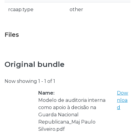
rcaap.type
other
Files
Original bundle
Now showing
1 - 1 of 1
Name:
Dow
Modelo de auditoria interna
nloa
como apoio à decisão na
d
Guarda Nacional
Republicana_Maj Paulo
Silveiro.pdf