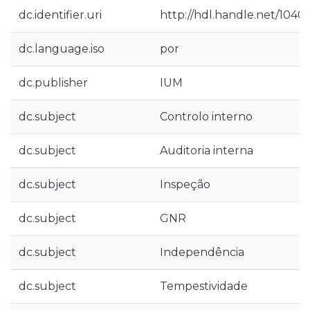
dc.identifier.uri
http://hdl.handle.net/1040
dc.language.iso
por
dc.publisher
IUM
dc.subject
Controlo interno
dc.subject
Auditoria interna
dc.subject
Inspeção
dc.subject
GNR
dc.subject
Independência
dc.subject
Tempestividade