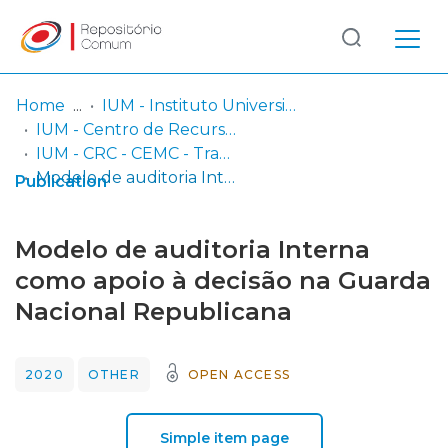
Log
(current)
In
Home
IUM - Instituto Universitário Militar
IUM - Centro de Recursos de Conhecimento
Communities
IUM - CRC - CEMC - Trabalhos de Investigação Individual
& Collections
Modelo de auditoria Interna como apoio à decisão na Guarda Nacional Republicana
Publication
Browse repository
Modelo de auditoria Interna
Entities
como apoio à decisão na Guarda
Nacional Republicana
Statistics
2020
OTHER
OPEN ACCESS
Simple item page