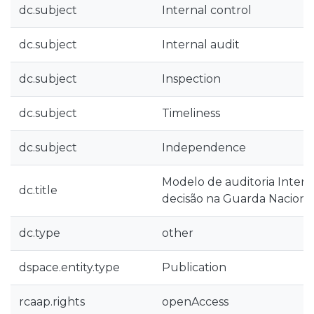
dc.subject
Internal control
dc.subject
Internal audit
dc.subject
Inspection
dc.subject
Timeliness
dc.subject
Independence
Modelo de auditoria Inter
dc.title
decisão na Guarda Naciona
dc.type
other
dspace.entity.type
Publication
rcaap.rights
openAccess