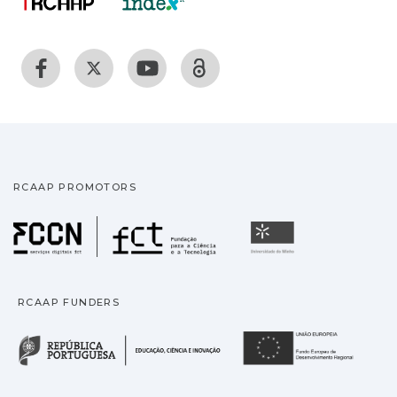
RCAAP PROMOTORS
Fundação para a Ciência
Universidade
RCAAP FUNDERS
República Portuguesa · M
União