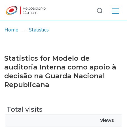
Log
(current)
In
Home
Statistics
Communities
& Collections
Statistics for Modelo de
Browse repository
auditoria Interna como apoio à
decisão na Guarda Nacional
Entities
Republicana
Total visits
views