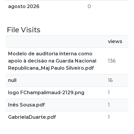
agosto 2026
0
File Visits
views
Modelo de auditoria interna como
apoio à decisão na Guarda Nacional
136
Republicana_Maj Paulo Silveiro.pdf
null
16
logo FChampalimaud-2129.png
1
Inês Sousa.pdf
1
GabrielaDuarte.pdf
1