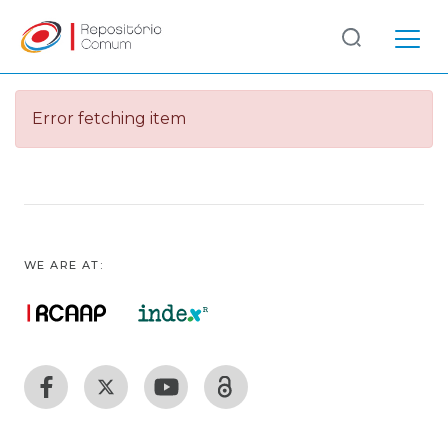
Log
(current)
In
Error fetching item
Communities
& Collections
Browse repository
Entities
WE ARE AT:
Statistics