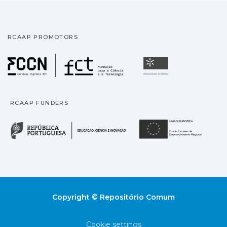
RCAAP PROMOTORS
Fundação para a Ciência
Universidade
RCAAP FUNDERS
República Portuguesa · M
União
Copyright © Repositório Comum
Cookie settings