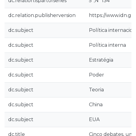
dc.relation.ispartofseries
5ª;Nº 134
dc.relation.publisherversion
https://www.idn.g
dc.subject
Política internacion
dc.subject
Política interna
dc.subject
Estratégia
dc.subject
Poder
dc.subject
Teoria
dc.subject
China
dc.subject
EUA
dc.title
Cinco debates, uma