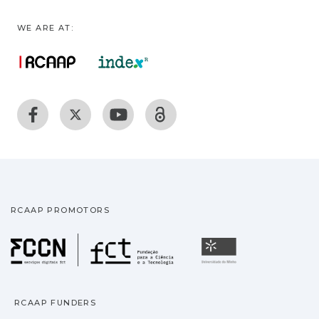
WE ARE AT:
RCAAP PROMOTORS
Fundação para a Ciência
Universidade
RCAAP FUNDERS