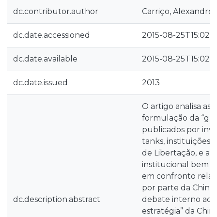
dc.contributor.author
Carriço, Alexandre
dc.date.accessioned
2015-08-25T15:02:3
dc.date.available
2015-08-25T15:02:3
dc.date.issued
2013
O artigo analisa as
formulação da “grand
publicados por inve
tanks, instituições
de Libertação, e ad
institucional bem 
em confronto relat
por parte da Chin
dc.description.abstract
debate interno aco
estratégia” da Chin