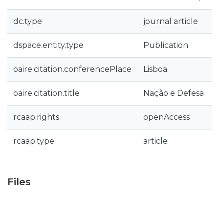
dc.type
journal article
dspace.entity.type
Publication
oaire.citation.conferencePlace
Lisboa
oaire.citation.title
Nação e Defesa
rcaap.rights
openAccess
rcaap.type
article
Files