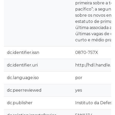
primeira sobre a t
pacífico”; a segund
sobre os novos em
estatuto de primazi
última associada ao
últimas vagas de d
curto e médio praz
dc.identifier.issn
0870-757X
dc.identifier.uri
http://hdl.handle.n
dc.language.iso
por
dc.peerreviewed
yes
dc.publisher
Instituto da Defesa