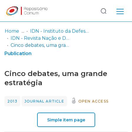
Log
(current)
In
Home
IDN - Instituto da Defesa Nacional
IDN - Revista Nação e Defesa
Communities
Cinco debates, uma grande estratégia
& Collections
Publication
Browse repository
Cinco debates, uma grande
Entities
estratégia
Statistics
2013
JOURNAL ARTICLE
OPEN ACCESS
Simple item page