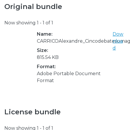
Original bundle
Now showing
1 - 1 of 1
Name:
Dow
CARRICOAlexandre_Cincodebatesumagra
nloa
d
Size:
815.54 KB
Format:
Adobe Portable Document
Format
License bundle
Now showing
1 - 1 of 1