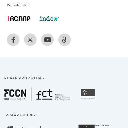
WE ARE AT:
RCAAP PROMOTORS
Fundação para a Ciência
Universidade
RCAAP FUNDERS
República Portuguesa · M
União