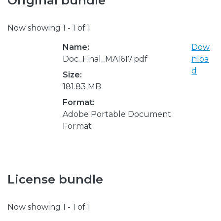
Original bundle
Now showing
1 - 1 of 1
Name:
Dow
Doc_Final_MA1617.pdf
nloa
d
Size:
181.83 MB
Format:
Adobe Portable Document
Format
License bundle
Now showing
1 - 1 of 1