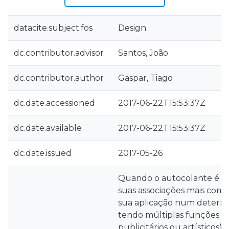
datacite.subject.fos
Design
dc.contributor.advisor
Santos, João
dc.contributor.author
Gaspar, Tiago
dc.date.accessioned
2017-06-22T15:53:37Z
dc.date.available
2017-06-22T15:53:37Z
dc.date.issued
2017-05-26
Quando o autocolante é mo
suas associações mais comu
sua aplicação num determ
tendo múltiplas funções (c
publicitários ou artísticos) 