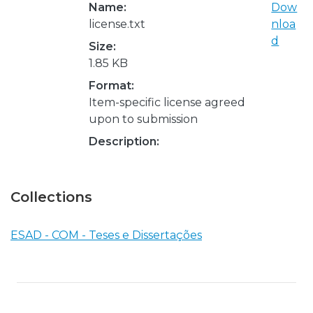
Name:
Dow
license.txt
nloa
d
Size:
1.85 KB
Format:
Item-specific license agreed
upon to submission
Description:
Collections
ESAD - COM - Teses e Dissertações