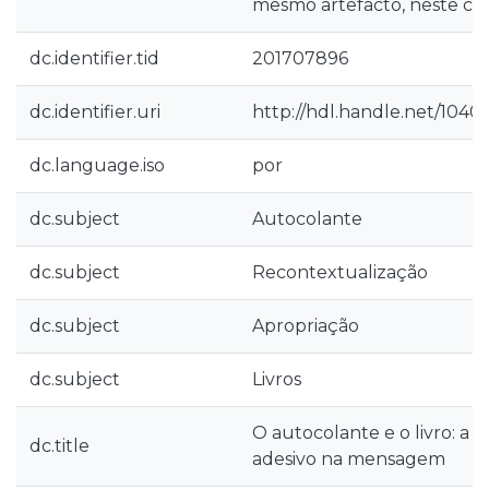
mesmo artefacto, neste caso
dc.identifier.tid
201707896
dc.identifier.uri
http://hdl.handle.net/1040
dc.language.iso
por
dc.subject
Autocolante
dc.subject
Recontextualização
dc.subject
Apropriação
dc.subject
Livros
O autocolante e o livro: a
dc.title
adesivo na mensagem