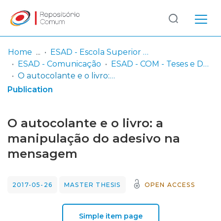
Log
(current)
In
Home
ESAD - Escola Superior de Artes e Design
ESAD - Comunicação
ESAD - COM - Teses e Dissertações
Communities
O autocolante e o livro: a manipulação do adesivo na mensagem
& Collections
Publication
Browse repository
O autocolante e o livro: a
Entities
manipulação do adesivo na
mensagem
Statistics
2017-05-26
MASTER THESIS
OPEN ACCESS
Simple item page