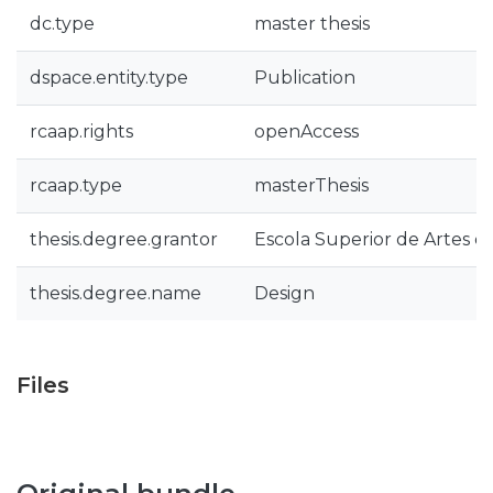
dc.type
master thesis
dspace.entity.type
Publication
rcaap.rights
openAccess
rcaap.type
masterThesis
thesis.degree.grantor
Escola Superior de Artes e
thesis.degree.name
Design
Files