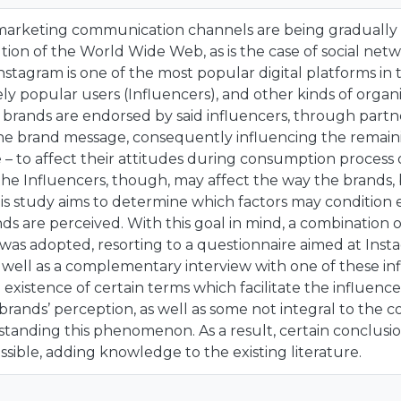
l marketing communication channels are being gradual
tion of the World Wide Web, as is the case of social netw
Instagram is one of the most popular digital platforms 
ly popular users (Influencers), and other kinds of organ
e brands are endorsed by said influencers, through partne
the brand message, consequently influencing the remain
 – to affect their attitudes during consumption process
the Influencers, though, may affect the way the brands, 
his study aims to determine which factors may condition
s are perceived. With this goal in mind, a combination o
as adopted, resorting to a questionnaire aimed at Inst
s well as a complementary interview with one of these in
existence of certain terms which facilitate the influence 
brands’ perception, as well as some not integral to the
rstanding this phenomenon. As a result, certain conclus
ible, adding knowledge to the existing literature.