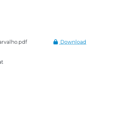
arvalho.pdf
Download
at