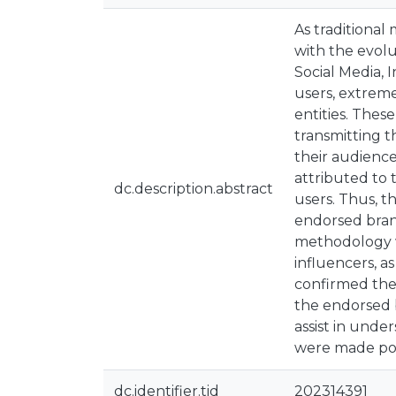
As traditiona
with the evolu
Social Media, 
users, extreme
entities. Thes
transmitting 
their audience
attributed to 
dc.description.abstract
users. Thus, t
endorsed brand
methodology w
influencers, a
confirmed the 
the endorsed 
assist in unde
were made poss
dc.identifier.tid
202314391