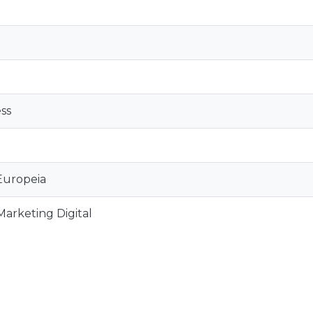
ss
Europeia
arketing Digital