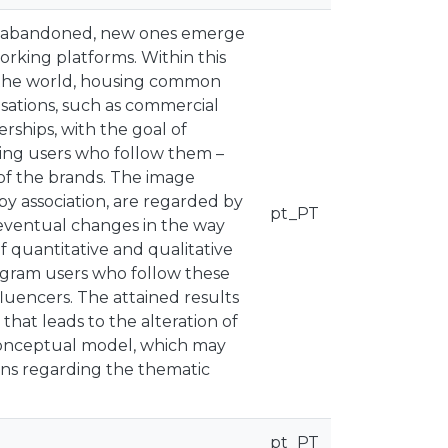
ly abandoned, new ones emerge
orking platforms. Within this
in the world, housing common
isations, such as commercial
rships, with the goal of
ing users who follow them –
 of the brands. The image
by association, are regarded by
pt_PT
 eventual changes in the way
f quantitative and qualitative
agram users who follow these
fluencers. The attained results
that leads to the alteration of
 conceptual model, which may
ions regarding the thematic
pt_PT