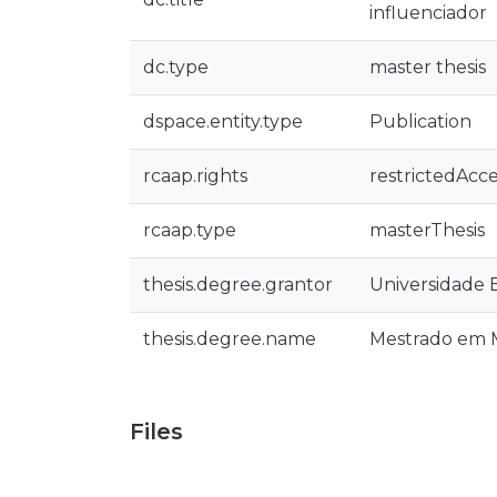
influenciador
dc.type
master thesis
dspace.entity.type
Publication
rcaap.rights
restrictedAcce
rcaap.type
masterThesis
thesis.degree.grantor
Universidade 
thesis.degree.name
Mestrado em M
Files