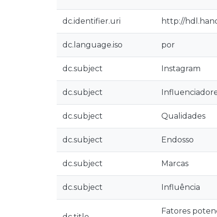
dc.identifier.uri
http://hdl.ha
dc.language.iso
por
dc.subject
Instagram
dc.subject
Influenciador
dc.subject
Qualidades
dc.subject
Endosso
dc.subject
Marcas
dc.subject
Influência
Fatores poten
dc.title