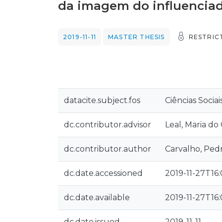
da imagem do influencia
2019-11-11
MASTER THESIS
RESTRIC
datacite.subject.fos
Ciências Socia
dc.contributor.advisor
Leal, Maria d
dc.contributor.author
Carvalho, Pedr
dc.date.accessioned
2019-11-27T16:
dc.date.available
2019-11-27T16:
dc.date.issued
2019-11-11