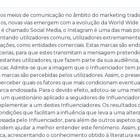
os meios de comunicação no âmbito do marketing tradic
dos, novas vias emergem com a evolução da World Wide 
e é chamado Social Media, o Instagram é uma das mais po
juntando utilizadores comuns, utilizadores extremamente
ações, como entidades comerciais. Estas marcas são endo
rcerias, para que estes transmitam a mensagem pretend
stantes utilizadores, que fazem parte da sua audiência, 
cas. Admite-se que a imagem que o Influenciador tem po
arcas são percebidas pelos utilizadores. Assim, o pres
perceber quais os fatores que mais condicionam eventua
ca endossada. Para o devido efeito, adotou-se uma meto
 um questionário aplicado a seguidores de Influenciador
mplementar a um destes Influenciadores. Os resultados 
ondições que facilitam a influência que leva a uma alt
ssada pelo Influenciador, para além de outros aspetos 
odem ajudar a melhor entender este fenómeno. Assim, p
ca, acrescentando o conhecimento obtido à literatura ex