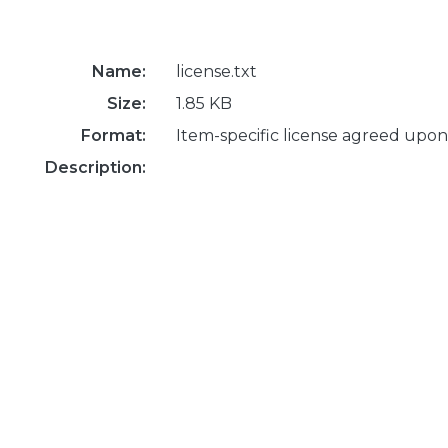
Name:
license.txt
Size:
1.85 KB
Format:
Item-specific license agreed upon
Description: