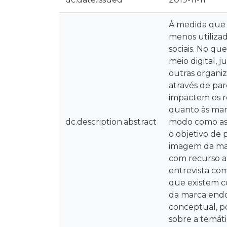
À medida que 
menos utiliza
sociais. No qu
meio digital, 
outras organiz
através de pa
impactem os re
quanto às mar
dc.description.abstract
modo como as m
o objetivo de 
imagem da mar
com recurso a
entrevista co
que existem c
da marca endo
conceptual, p
sobre a temáti