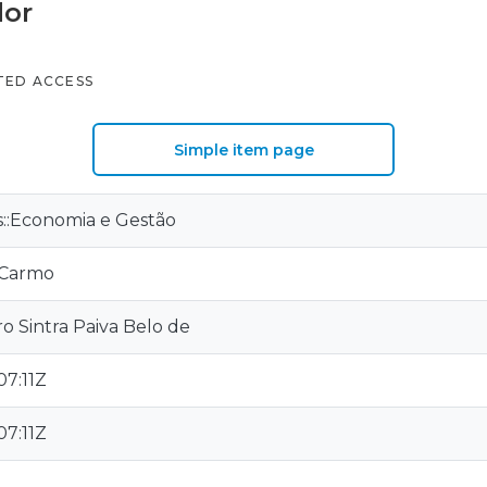
dor
TED ACCESS
Simple item page
is::Economia e Gestão
o Carmo
o Sintra Paiva Belo de
07:11Z
07:11Z