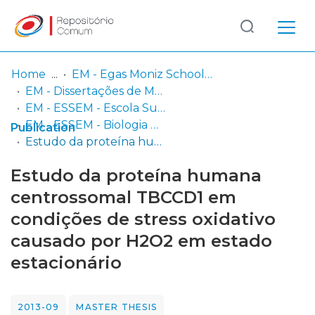
Log
(current)
In
Home
EM - Egas Moniz School of Health & Science
EM - Dissertações de Mestrado
Communities
EM - ESSEM - Escola Superior de Saúde Egas Moniz
& Collections
EM - ESSEM - Biologia Molecular em Saúde
Publication
Estudo da proteína humana centrossomal TBCCD1 em condições de stress oxidativo causado por H2O2 em estado estacionário
Browse repository
Estudo da proteína humana
Entities
centrossomal TBCCD1 em
condições de stress oxidativo
Statistics
causado por H2O2 em estado
estacionário
2013-09
MASTER THESIS