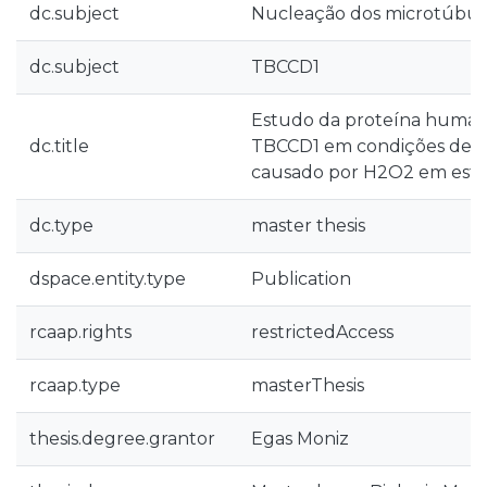
dc.subject
Nucleação dos microtúbul
dc.subject
TBCCD1
Estudo da proteína human
dc.title
TBCCD1 em condições de st
causado por H2O2 em estad
dc.type
master thesis
dspace.entity.type
Publication
rcaap.rights
restrictedAccess
rcaap.type
masterThesis
thesis.degree.grantor
Egas Moniz