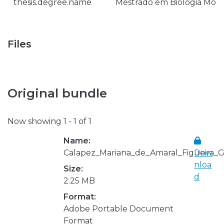
thesis.degree.name
Mestrado em Biologia Mol
Files
Original bundle
Now showing
1 - 1 of 1
Name:
Calapez_Mariana_de_Amaral_Figueira_G
Dow
nloa
Size:
d
2.25 MB
Format:
Adobe Portable Document
Format