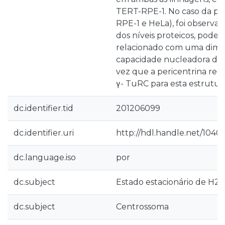
TERT-RPE-1. No caso da pe
RPE-1 e HeLa), foi observa
dos níveis proteicos, poden
relacionado com uma dimi
capacidade nucleadora do
vez que a pericentrina rec
γ- TuRC para esta estrutura
dc.identifier.tid
201206099
dc.identifier.uri
http://hdl.handle.net/1040
dc.language.iso
por
dc.subject
Estado estacionário de H2
dc.subject
Centrossoma