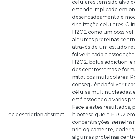
celulares tem sido alvo de 
estando implicado em proc
desencadeamento e modula
sinalização celulares. O in
H2O2 como um possível re
algumas proteínas centros
através de um estudo retr
foi verificada a associação e
H2O2, bolus addiction, e a 
dos centrossomas e formaç
mitóticos multipolares. Pos
consequência foi verifica
células multinucleadas, es
está associado a vários proc
Face a estes resultados, p
dc.description.abstract
hipótese que o H2O2 em b
concentrações, semelhante
fisiologicamente, poderia m
algumas proteínas centros