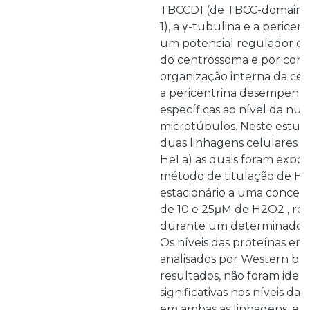
TBCCD1 (de TBCC-domain c
1), a γ-tubulina e a pericen
um potencial regulador d
do centrossoma e por con
organização interna da célu
a pericentrina desempenh
específicas ao nível da nu
microtúbulos. Neste estud
duas linhagens celulares 
HeLa) as quais foram expost
método de titulação de H
estacionário a uma concen
de 10 e 25μM de H2O2 , re
durante um determinado p
Os níveis das proteínas em
analisados por Western bl
resultados, não foram ident
significativas nos níveis da
em ambas as linhagens, e n