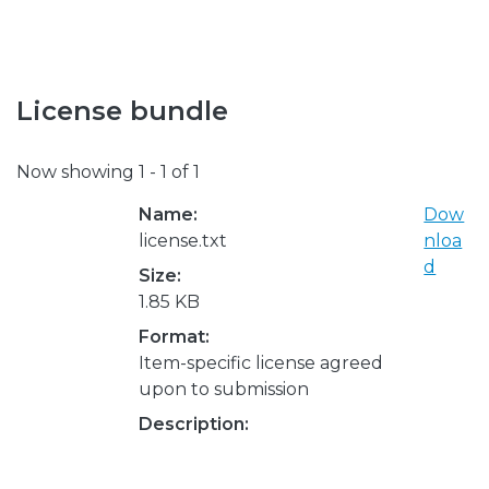
License bundle
Now showing
1 - 1 of 1
Name:
Dow
license.txt
nloa
d
Size:
1.85 KB
Format:
Item-specific license agreed
upon to submission
Description: