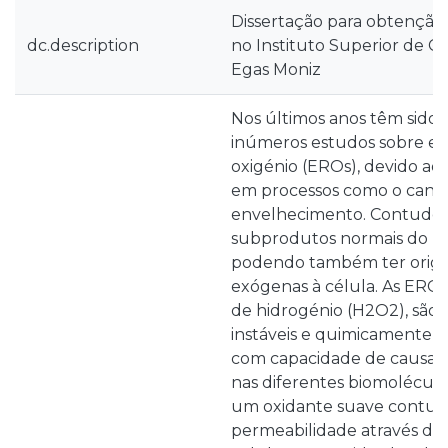
Dissertação para obtenção
dc.description
no Instituto Superior de C
Egas Moniz
Nos últimos anos têm sido 
inúmeros estudos sobre esp
oxigénio (EROs), devido ao
em processos como o canc
envelhecimento. Contudo, 
subprodutos normais do me
podendo também ter orig
exógenas à célula. As ERO
de hidrogénio (H2O2), são 
instáveis e quimicamente ba
com capacidade de causar 
nas diferentes biomolécula
um oxidante suave contudo
permeabilidade através d